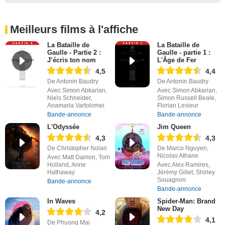
Meilleurs films à l'affiche
La Bataille de
La Bataille de
Gaulle - Partie 2 :
Gaulle - partie 1 :
J’écris ton nom
L'Âge de Fer
4,5
4,4
De Antonin Baudry
De Antonin Baudry
Avec Simon Abkarian,
Avec Simon Abkarian,
Niels Schneider,
Simon Russell Beale,
Anamaria Vartolomei
Florian Lesieur
Bande-annonce
Bande-annonce
L'Odyssée
Jim Queen
4,3
4,3
De Christopher Nolan
De Marco Nguyen,
Nicolas Athane
Avec Matt Damon, Tom
Holland, Anne
Avec Alex Ramires,
Hathaway
Jérémy Gillet, Shirley
Souagnon
Bande-annonce
Bande-annonce
In Waves
Spider-Man: Brand
New Day
4,2
4,1
De Phuong Mai