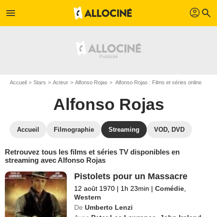
profil
menu
search
Accueil
Stars
Acteur
Alfonso Rojas
Alfonso Rojas : Films et séries online
Alfonso Rojas
Accueil
Filmographie
Streaming
VOD, DVD
Retrouvez tous les films et séries TV disponibles en
streaming avec Alfonso Rojas
Pistolets pour un Massacre
12 août 1970
|
1h 23min
|
Comédie
,
Western
De
Umberto Lenzi