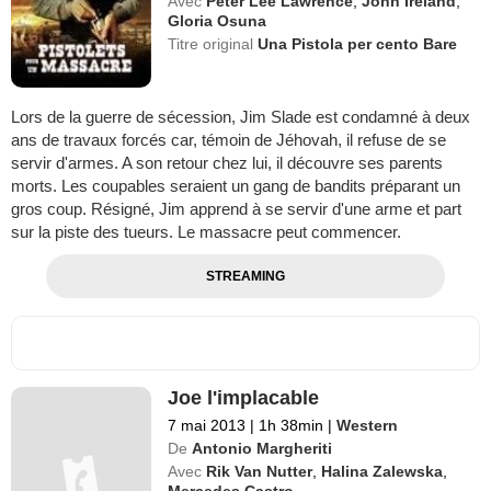
Avec
Peter Lee Lawrence
,
John Ireland
,
Gloria Osuna
Titre original
Una Pistola per cento Bare
Lors de la guerre de sécession, Jim Slade est condamné à deux
ans de travaux forcés car, témoin de Jéhovah, il refuse de se
servir d'armes. A son retour chez lui, il découvre ses parents
morts. Les coupables seraient un gang de bandits préparant un
gros coup. Résigné, Jim apprend à se servir d'une arme et part
sur la piste des tueurs. Le massacre peut commencer.
STREAMING
Joe l'implacable
7 mai 2013
|
1h 38min
|
Western
De
Antonio Margheriti
Avec
Rik Van Nutter
,
Halina Zalewska
,