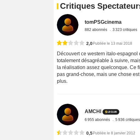
Critiques Spectateur
tomPSGcinema
882 abonnés
3 323 critiques
2,0
Publiée le 13 mai 2018
Découvert ce western italo-espagnol q
totalement désagréable à suivre, mais
la réalisation assez quelconque. Ce fi
pas grand-chose, mais une chose est 
plus.
AMCHI
6 955 abonnés
5 936 critique
0,5
Publiée le 8 janvier 2012