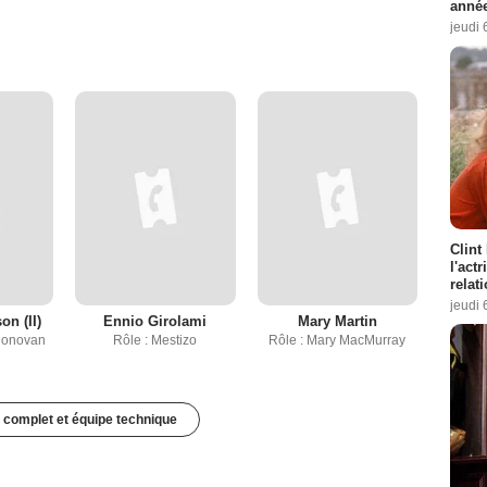
année
jeudi 
Clint
l'act
relat
jeudi 
on (II)
Ennio Girolami
Mary Martin
 Donovan
Rôle : Mestizo
Rôle : Mary MacMurray
 complet et équipe technique