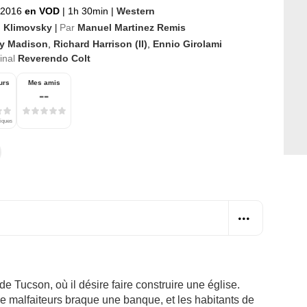
r 2016
en VOD
|
1h 30min
|
Western
 Klimovsky
Par
Manuel Martinez Remis
|
y Madison
,
Richard Harrison (II)
,
Ennio Girolami
ginal
Reverendo Colt
urs
Mes amis
--
tiques
 de Tucson, où il désire faire construire une église.
de malfaiteurs braque une banque, et les habitants de