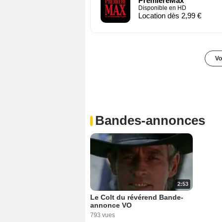
PremiereMax
Disponible en HD
Location dès 2,99 €
Vo
Bandes-annonces
2:53
Le Colt du révérend Bande-
annonce VO
793 vues