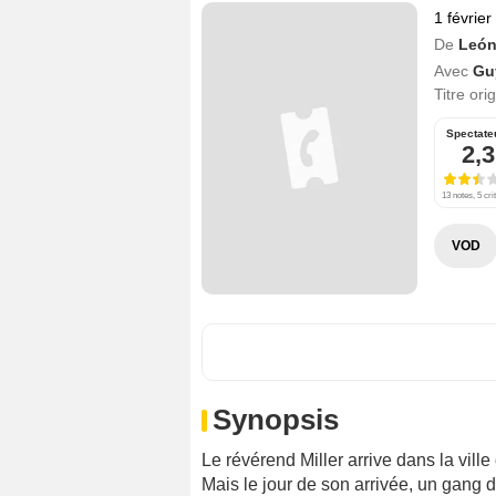
1 févrie
De
León
Avec
Gu
Titre ori
Spectate
2,3
13 notes, 5 cri
VOD
Synopsis
Le révérend Miller arrive dans la ville
Mais le jour de son arrivée, un gang 