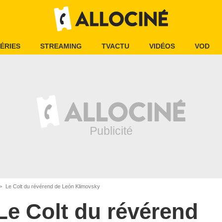
ÉRIES
STREAMING
TVACTU
VIDÉOS
VOD
Le Colt du révérend de León Klimovsky
Le Colt du révérend