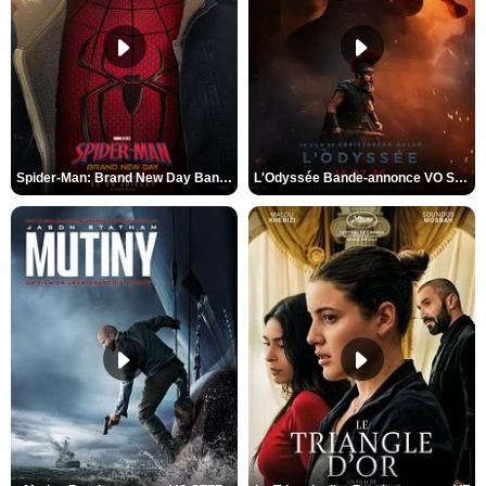
Spider-Man: Brand New Day Bande-annonce VO STFR
L'Odyssée Bande-annonce VO STFR