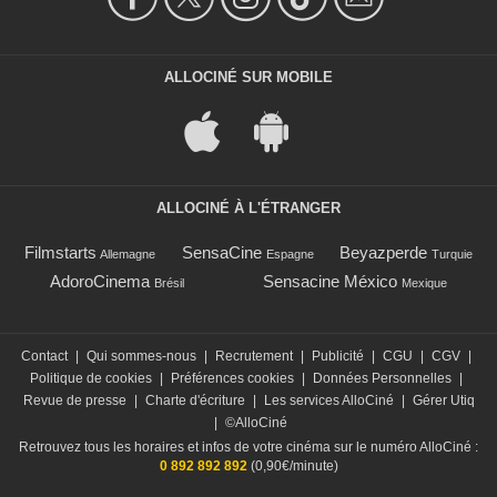
ALLOCINÉ SUR MOBILE
ALLOCINÉ À L'ÉTRANGER
Filmstarts
SensaCine
Beyazperde
Allemagne
Espagne
Turquie
AdoroCinema
Sensacine México
Brésil
Mexique
Contact
|
Qui sommes-nous
|
Recrutement
|
Publicité
|
CGU
|
CGV
|
Politique de cookies
|
Préférences cookies
|
Données Personnelles
|
Revue de presse
|
Charte d'écriture
|
Les services AlloCiné
|
Gérer Utiq
|
©AlloCiné
Retrouvez tous les horaires et infos de votre cinéma sur le numéro AlloCiné :
0 892 892 892
(0,90€/minute)