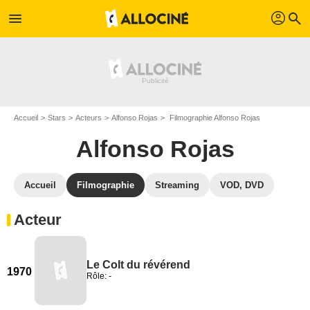
profil
menu
search
Accueil
Stars
Acteurs
Alfonso Rojas
Filmographie Alfonso Rojas
Alfonso Rojas
Accueil
Filmographie
Streaming
VOD, DVD
Acteur
Le Colt du révérend
1970
Rôle: -