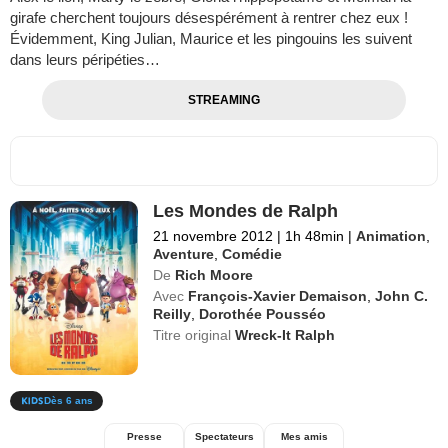
girafe cherchent toujours désespérément à rentrer chez eux !
Évidemment, King Julian, Maurice et les pingouins les suivent
dans leurs péripéties…
STREAMING
Les Mondes de Ralph
21 novembre 2012
|
1h 48min
|
Animation
,
Aventure
,
Comédie
De
Rich Moore
Avec
François-Xavier Demaison
,
John C.
Reilly
,
Dorothée Pousséo
Titre original
Wreck-It Ralph
Dès 6 ans
Presse
Spectateurs
Mes amis