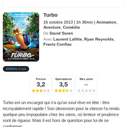
Turbo
16 octobre 2013
|
1h 36min
|
Animation
,
Aventure
,
Comédie
De
David Soren
Avec
Laurent Lafitte
,
Ryan Reynolds
,
Frantz Confiac
Dès 6 ans
Presse
Spectateurs
Mes amis
3,2
3,5
--
Turbo est un escargot qui n’a qu’un seul rêve en tête : être
incroyablement rapide ! Son obsession pour la vitesse l’a rendu
quelque peu impopulaire chez les siens, où lenteur et prudence
sont de rigueur. Mais il est hors de question pour lui de se
conformer.