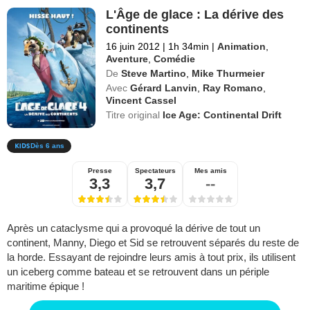
L'Âge de glace : La dérive des
continents
16 juin 2012
|
1h 34min
|
Animation
,
Aventure
,
Comédie
De
Steve Martino
,
Mike Thurmeier
Avec
Gérard Lanvin
,
Ray Romano
,
Vincent Cassel
Titre original
Ice Age: Continental Drift
Dès 6 ans
Presse
Spectateurs
Mes amis
3,3
3,7
--
Après un cataclysme qui a provoqué la dérive de tout un
continent, Manny, Diego et Sid se retrouvent séparés du reste de
la horde. Essayant de rejoindre leurs amis à tout prix, ils utilisent
un iceberg comme bateau et se retrouvent dans un périple
maritime épique !