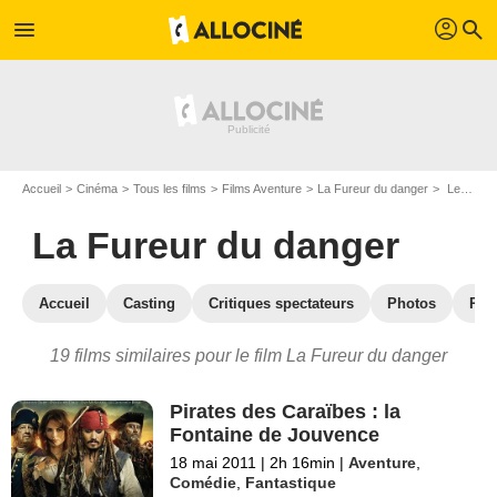
profil
menu
search
Accueil
Cinéma
Tous les films
Films Aventure
La Fureur du danger
Les films similaires à "La Fureur du danger"
La Fureur du danger
Accueil
Casting
Critiques spectateurs
Photos
Réc
19 films similaires pour le film La Fureur du danger
Pirates des Caraïbes : la
Fontaine de Jouvence
18 mai 2011
|
2h 16min
|
Aventure
,
Comédie
,
Fantastique