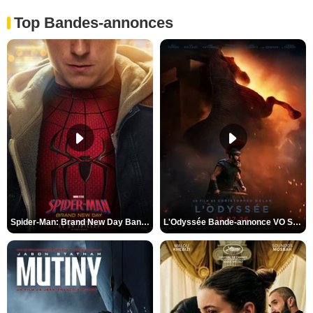
Top Bandes-annonces
Spider-Man: Brand New Day Bande-annonce VO STFR
L'Odyssée Bande-annonce VO STFR