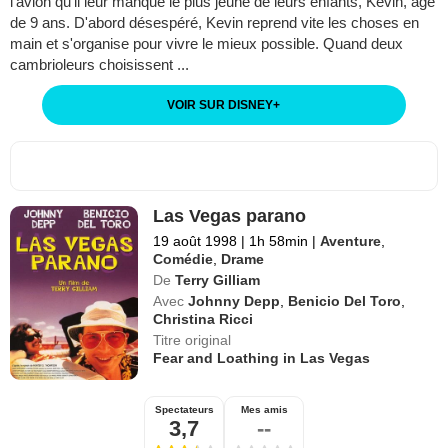
l'avion qu'il leur manque le plus jeune de leurs enfants, Kevin, âgé
de 9 ans. D'abord désespéré, Kevin reprend vite les choses en
main et s'organise pour vivre le mieux possible. Quand deux
cambrioleurs choisissent ...
VOIR SUR DISNEY
+
Las Vegas parano
19 août 1998
|
1h 58min
|
Aventure
,
Comédie
,
Drame
De
Terry Gilliam
Avec
Johnny Depp
,
Benicio Del Toro
,
Christina Ricci
Titre original
Fear and Loathing in Las Vegas
Spectateurs
Mes amis
3,7
--