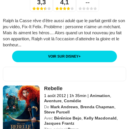
3,3
4,1
--
Ralph la Casse rêve d'être aussi adulé que le parfait gentil de son
jeu vidéo, Fix-It Felix. Problème : personne n'aime un méchant.
Mais ils aiment les héros… Alors quand un tout nouveau jeu fait
son apparition, Ralph voit là l'occasion d'atteindre la gloire et le
bonheur...
VOIR SUR DISNEY
+
Rebelle
1 août 2012
|
1h 35min
|
Animation
,
Aventure
,
Comédie
De
Mark Andrews
,
Brenda Chapman
,
Steve Purcell
Avec
Bérénice Bejo
,
Kelly Macdonald
,
Jacques Frantz