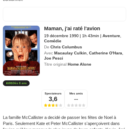
Maman, j'ai raté l'avion
19 décembre 1990
|
1h 43min
|
Aventure
,
Comédie
De
Chris Columbus
Avec
Macaulay Culkin
,
Catherine O'Hara
,
Joe Pesci
Titre original
Home Alone
Dès 8 ans
Spectateurs
Mes amis
3,6
--
La famille McCallister a decidé de passer les fêtes de Noel à
Paris. Seulement Kate et Peter McCallister s'aperçoivent dans