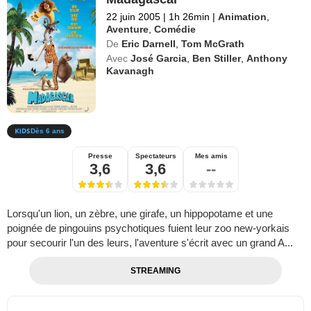
22 juin 2005
|
1h 26min
|
Animation
,
Aventure
,
Comédie
De
Eric Darnell
,
Tom McGrath
Avec
José Garcia
,
Ben Stiller
,
Anthony
Kavanagh
Dès 6 ans
Presse
Spectateurs
Mes amis
3,6
3,6
--
Lorsqu'un lion, un zèbre, une girafe, un hippopotame et une
poignée de pingouins psychotiques fuient leur zoo new-yorkais
pour secourir l'un des leurs, l'aventure s'écrit avec un grand A...
STREAMING