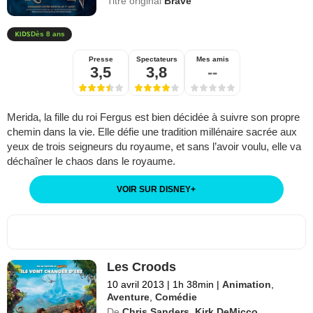
Titre original
Brave
Dès 8 ans
Presse
Spectateurs
Mes amis
3,5
3,8
--
Merida, la fille du roi Fergus est bien décidée à suivre son propre
chemin dans la vie. Elle défie une tradition millénaire sacrée aux
yeux de trois seigneurs du royaume, et sans l’avoir voulu, elle va
déchaîner le chaos dans le royaume.
VOIR SUR DISNEY
+
Les Croods
10 avril 2013
|
1h 38min
|
Animation
,
Aventure
,
Comédie
De
Chris Sanders
,
Kirk DeMicco