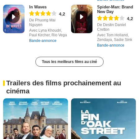
In Waves
Spider-Man: Brand
New Day
4,2
4,2
De Phuong Mai
Nguyen
De Destin Daniel
Cretton
Avec Lyna Khoudri,
Paul Kircher, Rio Vega
Avec Tom Holland,
Zendaya, Sadie Sink
Bande-annonce
Bande-annonce
Tous les meilleurs films au ciné
Trailers des films prochainement au
cinéma