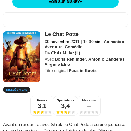
VOIR SUR DISNEY
+
Le Chat Potté
30 novembre 2011
|
1h 30min
|
Animation
,
Aventure
,
Comédie
De
Chris Miller (II)
Avec
Boris Rehlinger
,
Antonio Banderas
,
Virginie Efira
Titre original
Puss in Boots
Dès 6 ans
Presse
Spectateurs
Mes amis
3,1
3,4
--
Avant sa rencontre avec Shrek, le Chat Potté a eu une jeunesse
pleine de surprises... Découvrez l'histoire du plus félin des