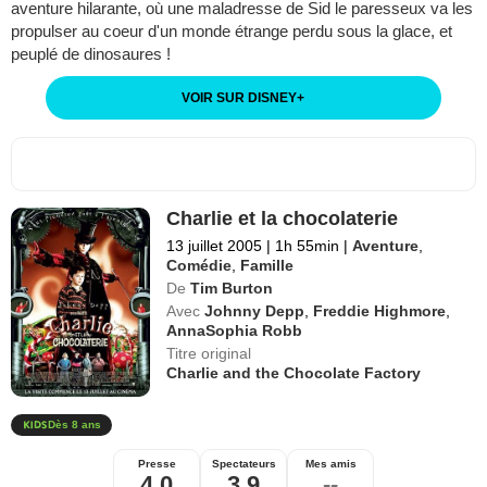
aventure hilarante, où une maladresse de Sid le paresseux va les
propulser au coeur d'un monde étrange perdu sous la glace, et
peuplé de dinosaures !
VOIR SUR DISNEY
+
Charlie et la chocolaterie
13 juillet 2005
|
1h 55min
|
Aventure
,
Comédie
,
Famille
De
Tim Burton
Avec
Johnny Depp
,
Freddie Highmore
,
AnnaSophia Robb
Titre original
Charlie and the Chocolate Factory
Dès 8 ans
Presse
Spectateurs
Mes amis
4,0
3,9
--