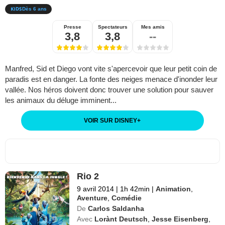
Dès 6 ans
Presse
Spectateurs
Mes amis
3,8
3,8
--
Manfred, Sid et Diego vont vite s'apercevoir que leur petit coin de
paradis est en danger. La fonte des neiges menace d'inonder leur
vallée. Nos héros doivent donc trouver une solution pour sauver
les animaux du déluge imminent...
VOIR SUR DISNEY
+
Rio 2
9 avril 2014
|
1h 42min
|
Animation
,
Aventure
,
Comédie
De
Carlos Saldanha
Avec
Lorànt Deutsch
,
Jesse Eisenberg
,