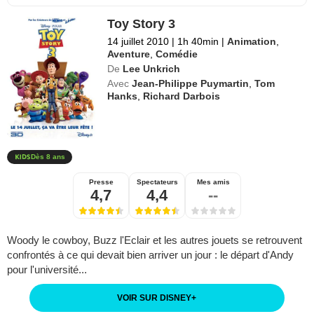
Toy Story 3
14 juillet 2010
|
1h 40min
|
Animation
,
Aventure
,
Comédie
De
Lee Unkrich
Avec
Jean-Philippe Puymartin
,
Tom
Hanks
,
Richard Darbois
Dès 8 ans
Presse
Spectateurs
Mes amis
4,7
4,4
--
Woody le cowboy, Buzz l'Eclair et les autres jouets se retrouvent
confrontés à ce qui devait bien arriver un jour : le départ d'Andy
pour l'université...
VOIR SUR DISNEY
+