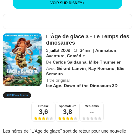
VOIR SUR DISNEY
+
L'Âge de glace 3 - Le Temps des
dinosaures
3 juillet 2009
|
1h 34min
|
Animation
,
Aventure
,
Comédie
De
Carlos Saldanha
,
Mike Thurmeier
Avec
Gérard Lanvin
,
Ray Romano
,
Elie
Semoun
Titre original
Ice Age: Dawn of the Dinosaurs 3D
Dès 6 ans
Presse
Spectateurs
Mes amis
3,6
3,8
--
Les héros de "L'Age de glace" sont de retour pour une nouvelle