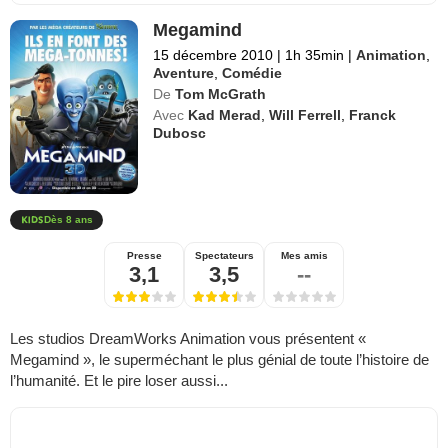
Megamind
15 décembre 2010
|
1h 35min
|
Animation
,
Aventure
,
Comédie
De
Tom McGrath
Avec
Kad Merad
,
Will Ferrell
,
Franck
Dubosc
Dès 8 ans
Presse
Spectateurs
Mes amis
3,1
3,5
--
Les studios DreamWorks Animation vous présentent «
Megamind », le superméchant le plus génial de toute l’histoire de
l’humanité. Et le pire loser aussi...