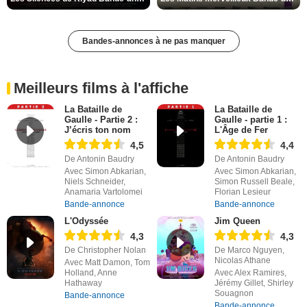
Bandes-annonces à ne pas manquer
Meilleurs films à l'affiche
La Bataille de
La Bataille de
Gaulle - Partie 2 :
Gaulle - partie 1 :
J’écris ton nom
L'Âge de Fer
4,5
4,4
De Antonin Baudry
De Antonin Baudry
Avec Simon Abkarian,
Avec Simon Abkarian,
Niels Schneider,
Simon Russell Beale,
Anamaria Vartolomei
Florian Lesieur
Bande-annonce
Bande-annonce
L'Odyssée
Jim Queen
4,3
4,3
De Christopher Nolan
De Marco Nguyen,
Nicolas Athane
Avec Matt Damon, Tom
Holland, Anne
Avec Alex Ramires,
Hathaway
Jérémy Gillet, Shirley
Souagnon
Bande-annonce
Bande-annonce