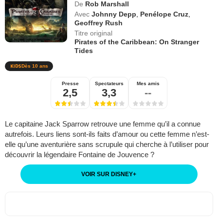
De
Rob Marshall
Avec
Johnny Depp
,
Penélope Cruz
,
Geoffrey Rush
Titre original
Pirates of the Caribbean: On Stranger
Tides
Dès 10 ans
Presse
Spectateurs
Mes amis
2,5
3,3
--
Le capitaine Jack Sparrow retrouve une femme qu’il a connue
autrefois. Leurs liens sont-ils faits d’amour ou cette femme n’est-
elle qu’une aventurière sans scrupule qui cherche à l’utiliser pour
découvrir la légendaire Fontaine de Jouvence ?
VOIR SUR DISNEY
+