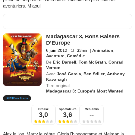
aventuriers. Miaou!
Madagascar 3, Bons Baisers
D’Europe
6 juin 2012
|
1h 33min
|
Animation
,
Aventure
,
Comédie
De
Eric Darnell
,
Tom McGrath
,
Conrad
Vernon
Avec
José Garcia
,
Ben Stiller
,
Anthony
Kavanagh
Titre original
Madagascar 3: Europe's Most Wanted
Dès 6 ans
Presse
Spectateurs
Mes amis
3,0
3,6
--
Alex le lion, Marty le zèbre, Gloria l'hippopotame et Melman la