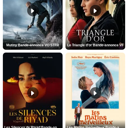
Mutiny Bande-annonce VO STFR
Le Triangle d'or Bande-annonce VF
Les Silences de Riyad Bande-annonce VO STFR
Les Matins merveilleux Bande-annonce VF