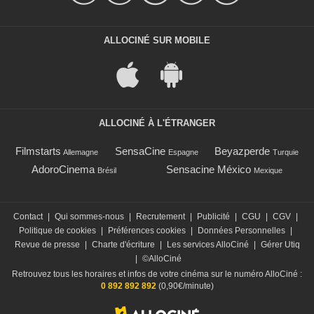
ALLOCINÉ SUR MOBILE
ALLOCINÉ À L'ÉTRANGER
Filmstarts
SensaCine
Beyazperde
Allemagne
Espagne
Turquie
AdoroCinema
Sensacine México
Brésil
Mexique
Contact
|
Qui sommes-nous
|
Recrutement
|
Publicité
|
CGU
|
CGV
|
Politique de cookies
|
Préférences cookies
|
Données Personnelles
|
Revue de presse
|
Charte d'écriture
|
Les services AlloCiné
|
Gérer Utiq
|
©AlloCiné
Retrouvez tous les horaires et infos de votre cinéma sur le numéro AlloCiné :
0 892 892 892
(0,90€/minute)