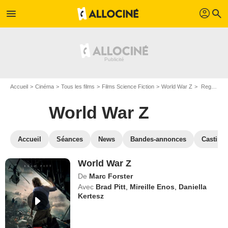
profil
menu
search
Accueil
Cinéma
Tous les films
Films Science Fiction
World War Z
Regarder World War Z en SVOD
World War Z
Accueil
Séances
News
Bandes-annonces
Casting
World War Z
De
Marc Forster
Avec
Brad Pitt
,
Mireille Enos
,
Daniella
Kertesz