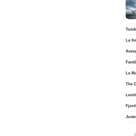
Tombé
La fi
Aven
Fant
La Ma
The D
Levit
Fjord
Juste