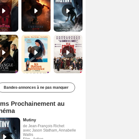
Le Triangle d'or Bande-annonce VF
Les Matins merveilleux Bande-annonce VF
De la Comédie-Française Teaser VF
Bandes-annonces à ne pas manquer
lms Prochainement au
néma
Mutiny
de Jean-François Richet
avec Jason Statham, Annabelle
Wallis