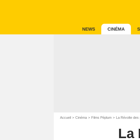
NEWS
CINÉMA
S
Accueil
Cinéma
Films Péplum
La Révolte des 
La 