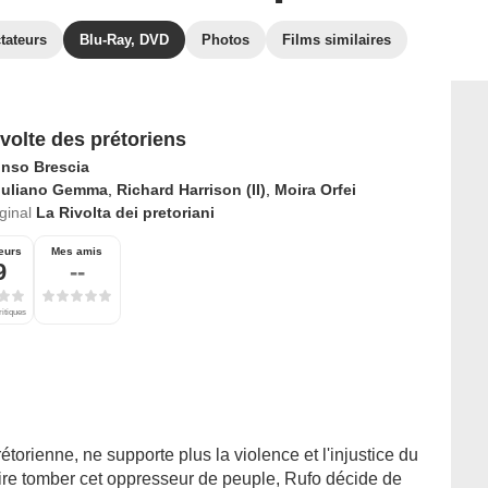
tateurs
Blu-Ray, DVD
Photos
Films similaires
volte des prétoriens
onso Brescia
iuliano Gemma
,
Richard Harrison (II)
,
Moira Orfei
iginal
La Rivolta dei pretoriani
eurs
Mes amis
9
--
ritiques
étorienne, ne supporte plus la violence et l'injustice du
aire tomber cet oppresseur de peuple, Rufo décide de