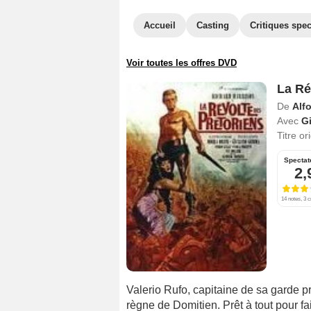
Accueil
Casting
Critiques spec
Voir toutes les offres DVD
La Ré
De
Alf
Avec
G
Titre or
Spectat
2,
14 notes, 3 c
Valerio Rufo, capitaine de sa garde pr
règne de Domitien. Prêt à tout pour f