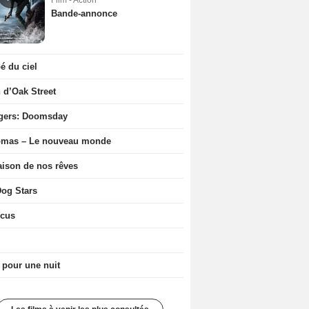
Film - Action
Bande-annonce
 du ciel
n d’Oak Street
gers: Doomsday
ômas – Le nouveau monde
ison de nos rêves
og Stars
icus
 pour une nuit