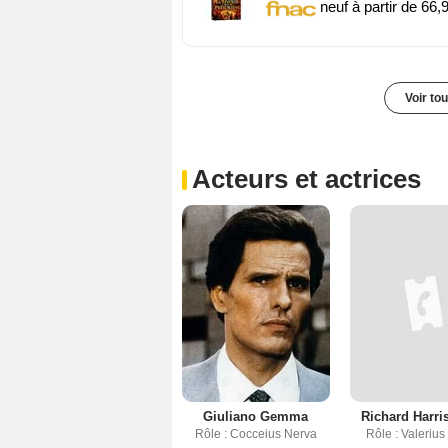
neuf à partir de 66,
Voir to
Acteurs et actrices
Giuliano Gemma
Richard Harris
Rôle : Cocceius Nerva
Rôle : Valerius