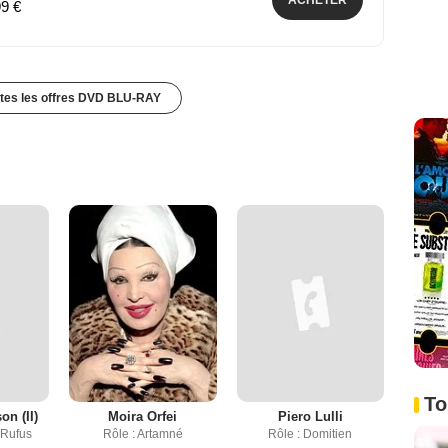
ACHETER
99 €
utes les offres DVD BLU-RAY
To
on (II)
Moira Orfei
Piero Lulli
 Rufus
Rôle : Artamné
Rôle : Domitien