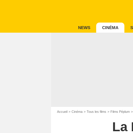
NEWS
CINÉMA
S
Accueil
Cinéma
Tous les films
Films Péplum
La 