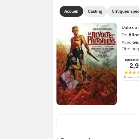
Accueil
Casting
Critiques spec
Date de 
De
Alfo
Avec
Gi
Titre ori
Spectate
2,9
14 notes, 3 cri