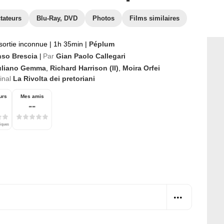
tateurs
Blu-Ray, DVD
Photos
Films similaires
sortie inconnue
|
1h 35min
|
Péplum
nso Brescia
Par
Gian Paolo Callegari
|
uliano Gemma
,
Richard Harrison (II)
,
Moira Orfei
ginal
La Rivolta dei pretoriani
urs
Mes amis
--
tiques