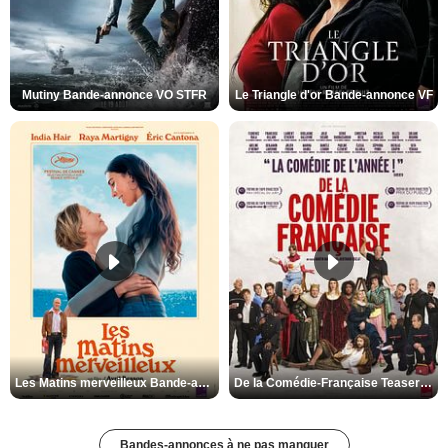
Mutiny Bande-annonce VO STFR
Le Triangle d'or Bande-annonce VF
Les Matins merveilleux Bande-annonce VF
De la Comédie-Française Teaser VF
Bandes-annonces à ne pas manquer