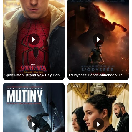
Spider-Man: Brand New Day Bande-annonce VO STFR
L'Odyssée Bande-annonce VO STFR