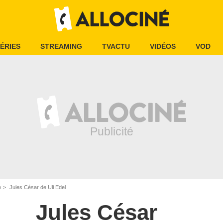
ÉRIES
STREAMING
TVACTU
VIDÉOS
VOD
e
Jules César de Uli Edel
Jules César