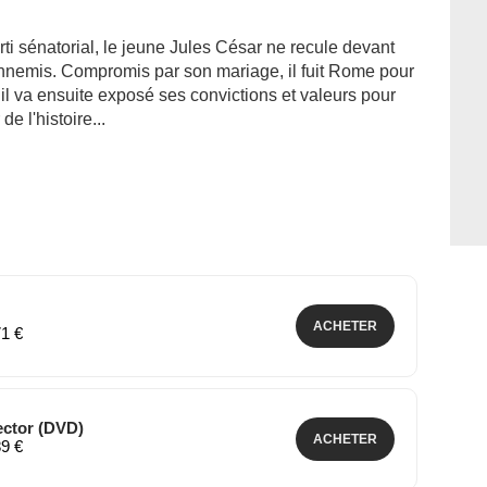
ti sénatorial, le jeune Jules César ne recule devant
 ennemis. Compromis par son mariage, il fuit Rome pour
. il va ensuite exposé ses convictions et valeurs pour
e l'histoire...
ACHETER
71 €
ector (DVD)
ACHETER
89 €