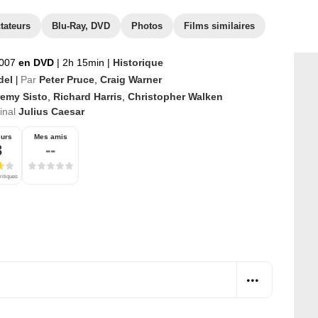
tateurs
Blu-Ray, DVD
Photos
Films similaires
2007
en DVD
|
2h 15min
|
Historique
del
Par
Peter Pruce
,
Craig Warner
|
remy Sisto
,
Richard Harris
,
Christopher Walken
ginal
Julius Caesar
eurs
Mes amis
3
--
ritiques