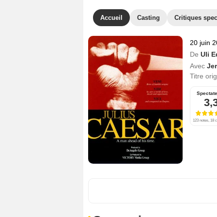
Accueil
Casting
Critiques spec
20 juin 
De
Uli E
Avec
Je
Titre ori
Spectat
3,
123 notes, 18 c