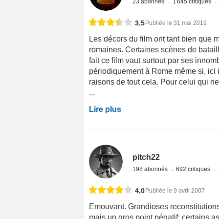
23 abonnés
1 645 critiques
3,5
Publiée le 31 mai 2019
Les décors du film ont tant bien que m
romaines. Certaines scènes de bataill
fait ce film vaut surtout par ses inno
périodiquement à Rome même si, ici 
raisons de tout cela. Pour celui qui ne
...
Lire plus
pitch22
198 abonnés
692 critiques
4,0
Publiée le 9 avril 2007
Emouvant. Grandioses reconstitutions.
mais un gros point négatif: certains 