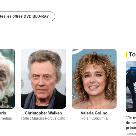
utes les offres DVD BLU-RAY
To
rris
Christopher Walken
Valeria Golino
"Je t
ornelius
Rôle : Marcus Portius Cato
Rôle : Calpurnia
de sc
préci
mercr