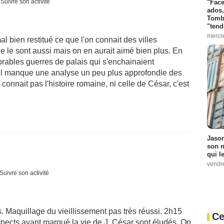
Suivre son activité
"Face
ados,
Tombo
"tend
mercr
al bien restitué ce que l'on connait des villes
e le sont aussi mais on en aurait aimé bien plus. En
mbrables guerres de palais qui s'enchainaient
il manque une analyse un peu plus approfondie des
 connait pas l'histoire romaine, ni celle de César, c'est
Jason
son n
qui le
vendre
Suivre son activité
 Maquillage du vieillissement pas très réussi. 2h15
Ce
aspects ayant marqué la vie de J. César sont éludés. On