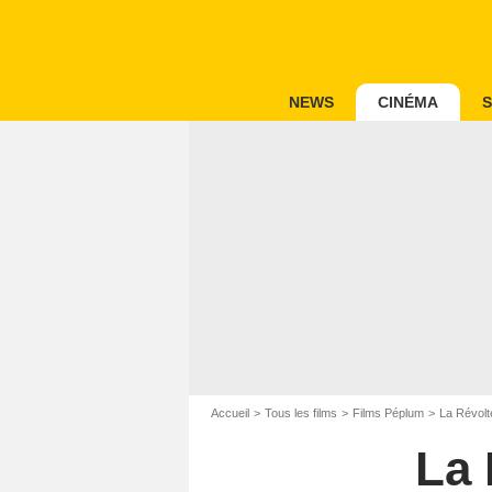
NEWS
CINÉMA
S
Accueil
Tous les films
Films Péplum
La Révolt
La 