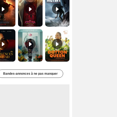
Les Silences de Riyad Bande-annonce VO STFR
Des Fleurs pour Tokyo Bande-annonce VO STFR
Cotton Queen Bande-annonce VO STFR
Bandes-annonces à ne pas manquer