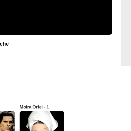
iche
Moira Orfei
- 1