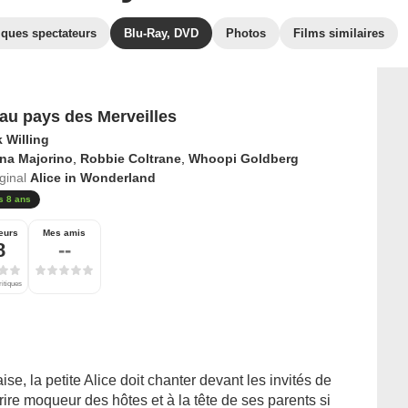
iques spectateurs
Blu-Ray, DVD
Photos
Films similaires
 au pays des Merveilles
 Willing
na Majorino
,
Robbie Coltrane
,
Whoopi Goldberg
iginal
Alice in Wonderland
s 8 ans
eurs
Mes amis
8
--
ritiques
 la petite Alice doit chanter devant les invités de
ire moqueur des hôtes et à la tête de ses parents si