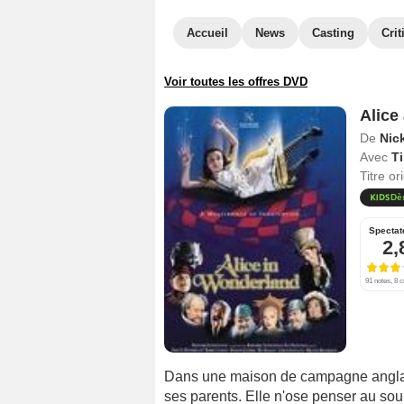
Accueil
News
Casting
Crit
Voir toutes les offres DVD
Alice
De
Nick
Avec
Ti
Titre or
Dè
Spectat
2,
91 notes, 8 c
Dans une maison de campagne anglaise,
ses parents. Elle n'ose penser au sour