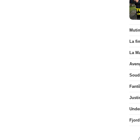
Muti
La fi
La Ma
Aven
Soud
Fant
Justi
Unde
Fjord