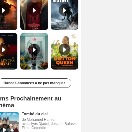
Les Silences de Riyad Bande-annonce VO STFR
Des Fleurs pour Tokyo Bande-annonce VO STFR
Cotton Queen Bande-annonce VO STFR
Bandes-annonces à ne pas manquer
lms Prochainement au
néma
Tombé du ciel
de Mohamed Hamidi
avec Ilyes Djadel, Josiane Balasko
Film - Comédie