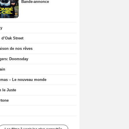
Bande-annonce
ny
n d’Oak Street
ison de nos rêves
gers: Doomsday
ain
ômas – Le nouveau monde
n le Juste
rtone