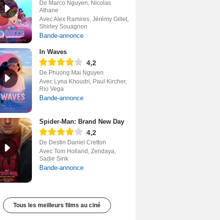
De Marco Nguyen, Nicolas
Athane
Avec Alex Ramires, Jérémy Gillet,
Shirley Souagnon
Bande-annonce
In Waves
4,2
De Phuong Mai Nguyen
Avec Lyna Khoudri, Paul Kircher,
Rio Vega
Bande-annonce
Spider-Man: Brand New Day
4,2
De Destin Daniel Cretton
Avec Tom Holland, Zendaya,
Sadie Sink
Bande-annonce
Tous les meilleurs films au ciné