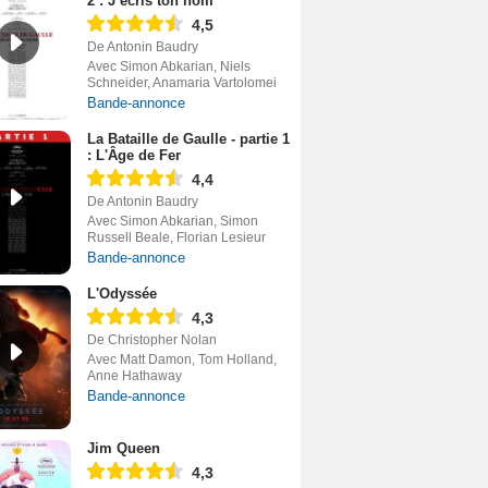
2 : J’écris ton nom
4,5
De Antonin Baudry
Avec Simon Abkarian, Niels
Schneider, Anamaria Vartolomei
Bande-annonce
La Bataille de Gaulle - partie 1
: L'Âge de Fer
4,4
De Antonin Baudry
Avec Simon Abkarian, Simon
Russell Beale, Florian Lesieur
Bande-annonce
L'Odyssée
4,3
De Christopher Nolan
Avec Matt Damon, Tom Holland,
Anne Hathaway
Bande-annonce
Jim Queen
4,3