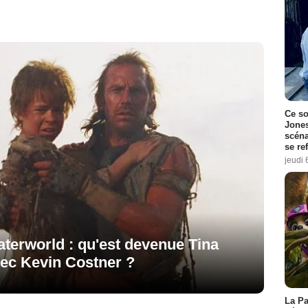
Ce so
Jones
scéna
se re
jeudi 
aterworld : qu'est devenue Tina
vec Kevin Costner ?
La Pa