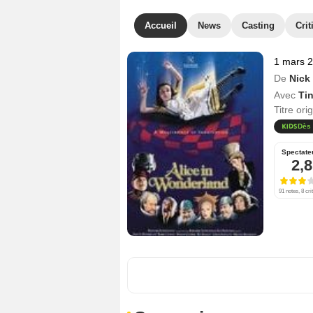
Accueil
News
Casting
Crit
1 mars 
De
Nick 
Avec
Ti
Titre ori
Dès 
Spectate
2,8
91 notes, 8 cri