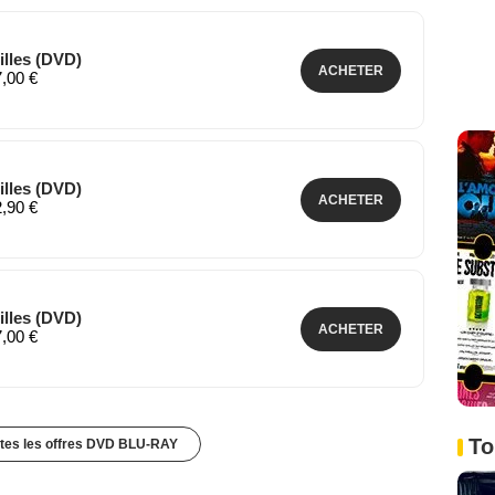
illes (DVD)
ACHETER
7,00 €
illes (DVD)
ACHETER
2,90 €
illes (DVD)
ACHETER
7,00 €
To
utes les offres DVD BLU-RAY