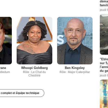
démar
famil
jeudi 
"Eblo
sur 5
l'ann
rane
Whoopi Goldberg
Ben Kingsley
du ge
edledum
Rôle : Le Chat du
Rôle : Major Caterpillar
Cheshire
jeudi 
 complet et équipe technique