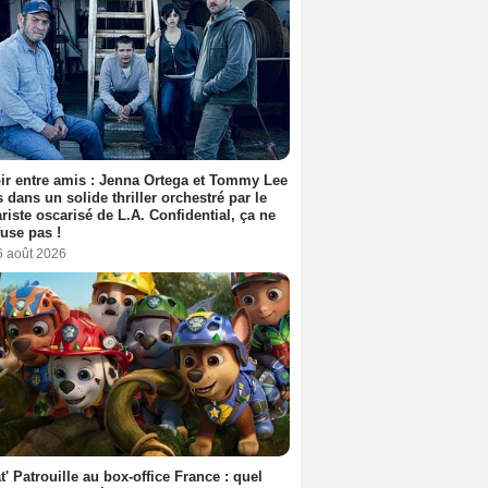
ir entre amis : Jenna Ortega et Tommy Lee
 dans un solide thriller orchestré par le
riste oscarisé de L.A. Confidential, ça ne
fuse pas !
6 août 2026
t' Patrouille au box-office France : quel