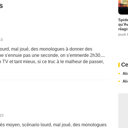
s
Spide
qu'A
réagi
jeudi 
10
 lourd, mal joué, des monologues à donner des
n ne s'ennuie pas une seconde, on s'emmerde 2h30....
TV et tant mieux, si ce truc à le malheur de passer,
Ce
Al
Al
015
x très moyen, scénario lourd, mal joué, des monologues