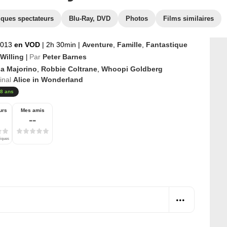
iques spectateurs
Blu-Ray, DVD
Photos
Films similaires
2013
en VOD
|
2h 30min
|
Aventure
,
Famille
,
Fantastique
Willing
Par
Peter Barnes
|
na Majorino
,
Robbie Coltrane
,
Whoopi Goldberg
ginal
Alice in Wonderland
8 ans
urs
Mes amis
--
tiques