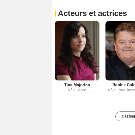
Acteurs et actrices
Tina Majorino
Robbie Colt
Rôle : Alice
Rôle : Ned Twe
Casting