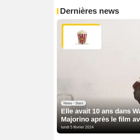
Dernières news
News - Stars
Elle avait 10 ans dans W
Majorino après le film a
lundi 5 février 2024