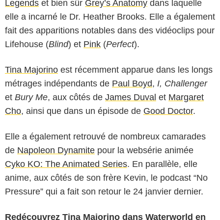
Legends
et bien sûr
Grey’s Anatomy
dans laquelle
elle a incarné le Dr. Heather Brooks. Elle a également
fait des apparitions notables dans des vidéoclips pour
Lifehouse (
Blind
) et
Pink
(
Perfect
).
Tina Majorino
est récemment apparue dans les longs
métrages indépendants de
Paul Boyd
,
I, Challenger
et
Bury Me
, aux côtés de
James Duval
et
Margaret
Cho
, ainsi que dans un épisode de
Good Doctor
.
Elle a également retrouvé de nombreux camarades
de
Napoleon Dynamite
pour la websérie animée
Cyko KO: The Animated Series
. En parallèle, elle
anime, aux côtés de son frère Kevin, le podcast “No
Pressure” ​qui a fait son retour le 24 janvier dernier.
Redécouvrez Tina Majorino dans Waterworld en