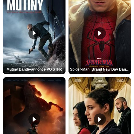
Mutiny Bande-annonce VO STFR
Spider-Man: Brand New Day Bande-annonce VO STFR