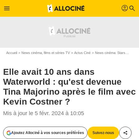
profil
menu
search
Accueil
News cinéma, films et séries TV
Actus Ciné
News cinéma: Stars
Elle a
Elle avait 10 ans dans
Waterworld : qu'est devenue
Tina Majorino après le film avec
Kevin Costner ?
Mis à jour le 5 févr. 2024 à 10:05
Ajoutez Allociné à vos sources préférées
Suivez-nous
Partag