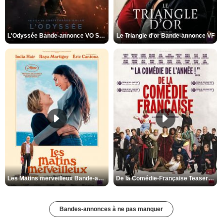
L'Odyssée Bande-annonce VO STFR
Le Triangle d'or Bande-annonce VF
Les Matins merveilleux Bande-annonce VF
De la Comédie-Française Teaser VF
Bandes-annonces à ne pas manquer