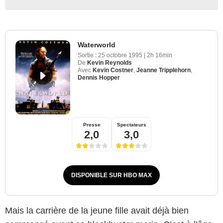
Waterworld
Sortie :
25 octobre 1995
|
2h 16min
De
Kevin Reynolds
Avec
Kevin Costner
,
Jeanne Tripplehorn
,
Dennis Hopper
Presse
Spectateurs
2,0
3,0
DISPONIBLE SUR HBO MAX
Mais la carrière de la jeune fille avait déjà bien