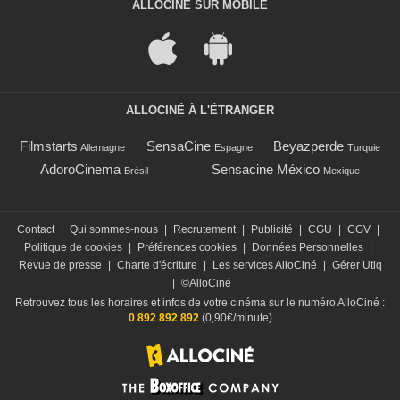
ALLOCINÉ SUR MOBILE
ALLOCINÉ À L'ÉTRANGER
Filmstarts
SensaCine
Beyazperde
Allemagne
Espagne
Turquie
AdoroCinema
Sensacine México
Brésil
Mexique
Contact
|
Qui sommes-nous
|
Recrutement
|
Publicité
|
CGU
|
CGV
|
Politique de cookies
|
Préférences cookies
|
Données Personnelles
|
Revue de presse
|
Charte d'écriture
|
Les services AlloCiné
|
Gérer Utiq
|
©AlloCiné
Retrouvez tous les horaires et infos de votre cinéma sur le numéro AlloCiné :
0 892 892 892
(0,90€/minute)