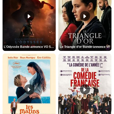
L'Odyssée Bande-annonce VO STFR
Le Triangle d'or Bande-annonce VF