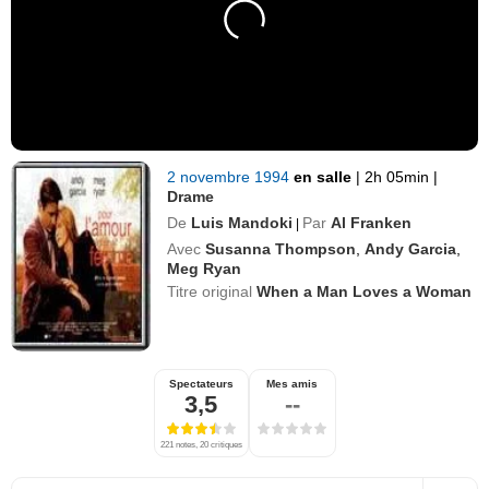
2 novembre 1994
en salle
|
2h 05min
|
Drame
De
Luis Mandoki
Par
Al Franken
|
Avec
Susanna Thompson
,
Andy Garcia
,
Meg Ryan
Titre original
When a Man Loves a Woman
Spectateurs
Mes amis
3,5
--
221 notes, 20 critiques