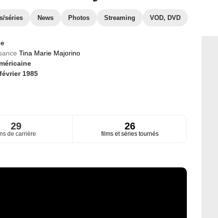
s/séries
News
Photos
Streaming
VOD, DVD
ce
ssance
Tina Marie Majorino
méricaine
février 1985
29
26
ns de carrière
films et séries tournés