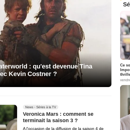
Sé
aterworld : qu'est devenue Tina
Ce so
Impos
vec Kevin Costner ?
thrill
vendr
News - Séries à la TV
Veronica Mars : comment se
terminait la saison 3 ?
A l'occasion de la diffusion de la saison 4 de