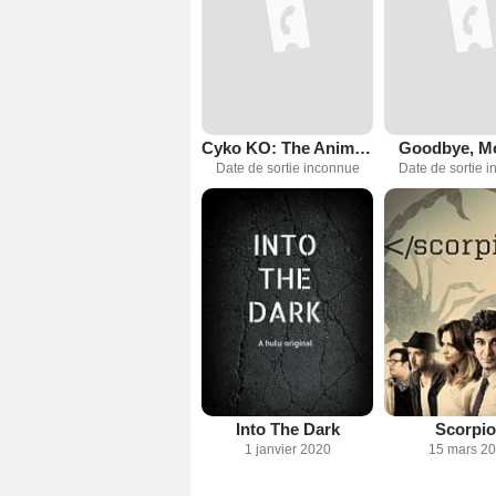
Cyko KO: The Animated Series
Goodbye, M
Date de sortie inconnue
Date de sortie 
Into The Dark
Scorpi
1 janvier 2020
15 mars 2