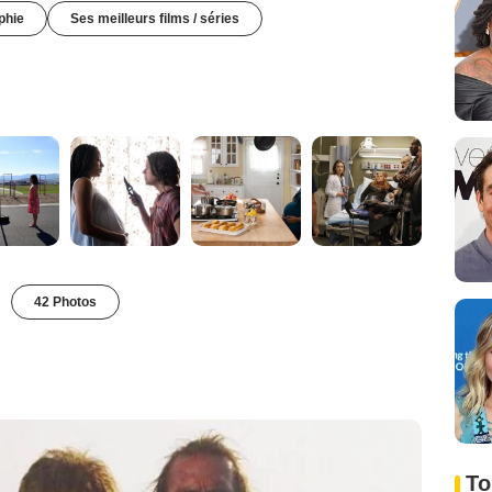
phie
Ses meilleurs films / séries
42 Photos
To