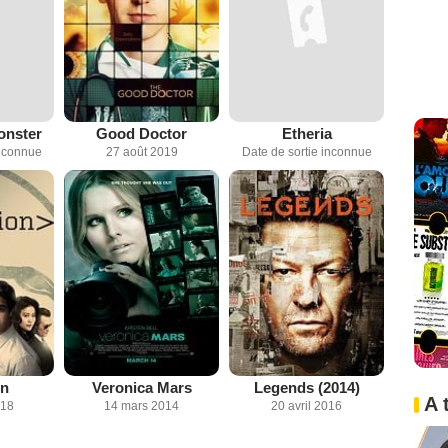
onster
Good Doctor
Etheria
inconnue
27 août 2019
Date de sortie inconnue
on
Veronica Mars
Legends (2014)
A 
018
14 mars 2014
20 avril 2016