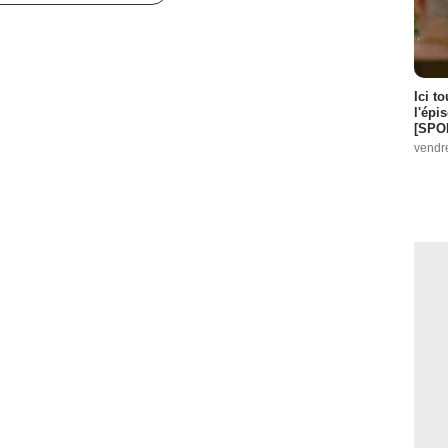
Ici t
l'épi
[SPO
vendr