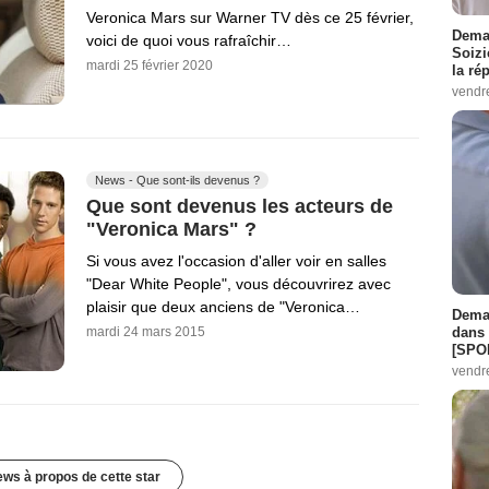
Veronica Mars sur Warner TV dès ce 25 février,
Demai
voici de quoi vous rafraîchir…
Soizi
mardi 25 février 2020
la ré
vendr
News - Que sont-ils devenus ?
Que sont devenus les acteurs de
"Veronica Mars" ?
Si vous avez l'occasion d'aller voir en salles
"Dear White People", vous découvrirez avec
plaisir que deux anciens de "Veronica…
Demai
dans 
mardi 24 mars 2015
[SPO
vendr
ews à propos de cette star