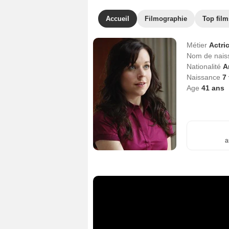
Accueil
Filmographie
Top film
Métier
Actri
Nom de nai
Nationalité
A
Naissance
7 
Age
41
ans
a