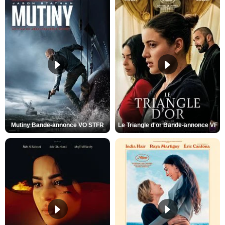
Mutiny Bande-annonce VO STFR
Le Triangle d'or Bande-annonce VF