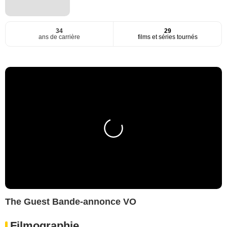
34
29
ans de carrière
films et séries tournés
The Guest Bande-annonce VO
Filmographie