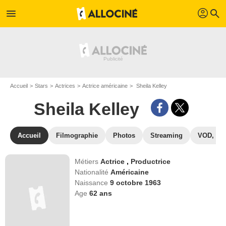
profil
menu
search
Accueil
Stars
Actrices
Actrice américaine
Sheila Kelley
Sheila Kelley
Accueil
Filmographie
Photos
Streaming
VOD, DV
Métiers
Actrice
,
Productrice
Nationalité
Américaine
Naissance
9 octobre 1963
Age
62
ans