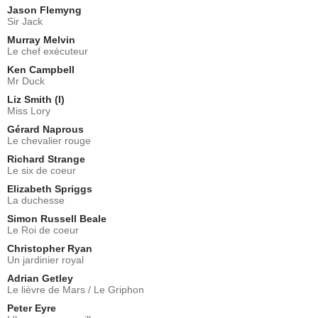
Jason Flemyng
Sir Jack
Murray Melvin
Le chef exécuteur
Ken Campbell
Mr Duck
Liz Smith (I)
Miss Lory
Gérard Naprous
Le chevalier rouge
Richard Strange
Le six de coeur
Elizabeth Spriggs
La duchesse
Simon Russell Beale
Le Roi de coeur
Christopher Ryan
Un jardinier royal
Adrian Getley
Le lièvre de Mars / Le Griphon
Peter Eyre