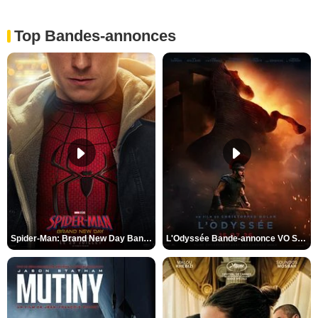
Top Bandes-annonces
Spider-Man: Brand New Day Bande-annonce VO STFR
L'Odyssée Bande-annonce VO STFR