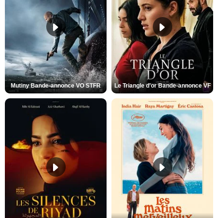
Mutiny Bande-annonce VO STFR
Le Triangle d'or Bande-annonce VF