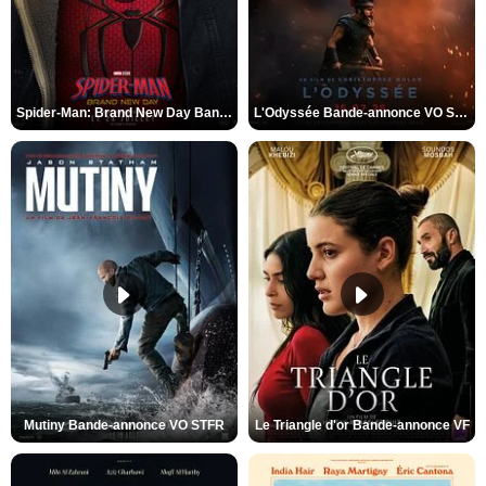
Spider-Man: Brand New Day Bande-annonce VO STFR
L'Odyssée Bande-annonce VO STFR
Mutiny Bande-annonce VO STFR
Le Triangle d'or Bande-annonce VF