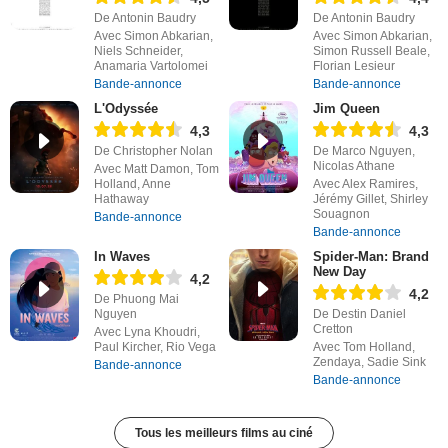
De Antonin Baudry
De Antonin Baudry
Avec Simon Abkarian,
Avec Simon Abkarian,
Niels Schneider,
Simon Russell Beale,
Anamaria Vartolomei
Florian Lesieur
Bande-annonce
Bande-annonce
L'Odyssée
Jim Queen
4,3
4,3
De Christopher Nolan
De Marco Nguyen,
Nicolas Athane
Avec Matt Damon, Tom
Holland, Anne
Avec Alex Ramires,
Hathaway
Jérémy Gillet, Shirley
Souagnon
Bande-annonce
Bande-annonce
In Waves
Spider-Man: Brand
New Day
4,2
4,2
De Phuong Mai
Nguyen
De Destin Daniel
Cretton
Avec Lyna Khoudri,
Paul Kircher, Rio Vega
Avec Tom Holland,
Zendaya, Sadie Sink
Bande-annonce
Bande-annonce
Tous les meilleurs films au ciné