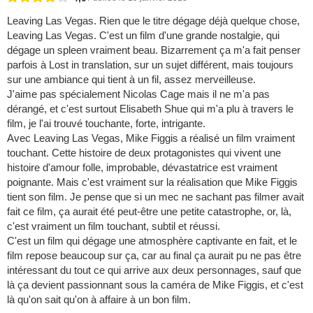
Leaving Las Vegas. Rien que le titre dégage déjà quelque chose,
Leaving Las Vegas. C'est un film d'une grande nostalgie, qui
dégage un spleen vraiment beau. Bizarrement ça m'a fait penser
parfois à Lost in translation, sur un sujet différent, mais toujours
sur une ambiance qui tient à un fil, assez merveilleuse.
J'aime pas spécialement Nicolas Cage mais il ne m'a pas
dérangé, et c'est surtout Elisabeth Shue qui m'a plu à travers le
film, je l'ai trouvé touchante, forte, intrigante.
Avec Leaving Las Vegas, Mike Figgis a réalisé un film vraiment
touchant. Cette histoire de deux protagonistes qui vivent une
histoire d'amour folle, improbable, dévastatrice est vraiment
poignante. Mais c'est vraiment sur la réalisation que Mike Figgis
tient son film. Je pense que si un mec ne sachant pas filmer avait
fait ce film, ça aurait été peut-être une petite catastrophe, or, là,
c'est vraiment un film touchant, subtil et réussi.
C'est un film qui dégage une atmosphère captivante en fait, et le
film repose beaucoup sur ça, car au final ça aurait pu ne pas être
intéressant du tout ce qui arrive aux deux personnages, sauf que
là ça devient passionnant sous la caméra de Mike Figgis, et c'est
là qu'on sait qu'on à affaire à un bon film.