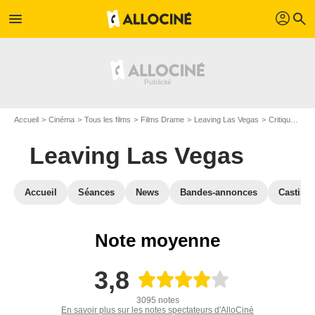
profil
menu
search
Accueil
Cinéma
Tous les films
Films Drame
Leaving Las Vegas
Critiques Leaving Las Vegas
Leaving Las Vegas
Accueil
Séances
News
Bandes-annonces
Casting
Note moyenne
3,8
3095 notes
En savoir plus sur les notes spectateurs d'AlloCiné