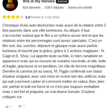
this is my movies
824 abonnés
3 087 critiques
Suivre son activité
4,0
Publiée le 4 mai 2016
Chronique d'une auto-destruction mais aussi de la relation entre 2
être paumés dans une ville lumineuse. Au départ, il faut
s'accrocher surtout que le film a un rythme assez lent et que les
relations entre les personnages sont assez spéciales. C'est un
film noir, dur, sombre, dépravé et glauque mais aussi parfois
lumineux et touché par la grâce, grâce à 2 acteurs magiques : N.
Cage et E. Shue. Lui apporte toute sa folie, ici bien canalisée en
apparence mais qui se ressent de manière viscérale, et elle, belle
et fragile, gracieuse et en perdition. Un rôle de femme magnifique.
Derrière la caméra (et au saxo), M. Figgis confirmait son statut
d'auteur exigeant, avec une mise en scène loin des artifices mais
qui sait comment cadrer et comment mettre en valeur. Bon, bien
sûr, parfois le trait est forcé et ce n'est pas toujours emballant
mais c'est fort et poignant, un vrai drame humain. D'autres
critiques sur
0
0