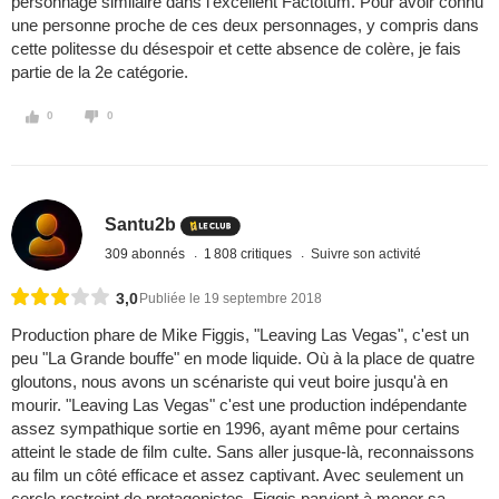
personnage similaire dans l’excellent Factotum. Pour avoir connu
une personne proche de ces deux personnages, y compris dans
cette politesse du désespoir et cette absence de colère, je fais
partie de la 2e catégorie.
0
0
Santu2b
309 abonnés
1 808 critiques
Suivre son activité
3,0
Publiée le 19 septembre 2018
Production phare de Mike Figgis, "Leaving Las Vegas", c'est un
peu "La Grande bouffe" en mode liquide. Où à la place de quatre
gloutons, nous avons un scénariste qui veut boire jusqu'à en
mourir. "Leaving Las Vegas" c'est une production indépendante
assez sympathique sortie en 1996, ayant même pour certains
atteint le stade de film culte. Sans aller jusque-là, reconnaissons
au film un côté efficace et assez captivant. Avec seulement un
cercle restreint de protagonistes, Figgis parvient à mener sa