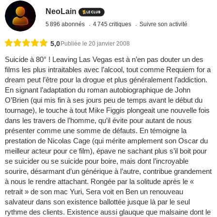
NeoLain
5 896 abonnés
4 745 critiques
Suivre son activité
5,0
Publiée le 20 janvier 2008
Suicide à 80° ! Leaving Las Vegas est à n’en pas douter un des
films les plus intraitables avec l’alcool, tout comme Requiem for a
dream peut l’être pour la drogue et plus généralement l’addiction.
En signant l’adaptation du roman autobiographique de John
O’Brien (qui mis fin à ses jours peu de temps avant le début du
tournage), le touche à tout Mike Figgis plongeait une nouvelle fois
dans les travers de l’homme, qu’il évite pour autant de nous
présenter comme une somme de défauts. En témoigne la
prestation de Nicolas Cage (qui mérite amplement son Oscar du
meilleur acteur pour ce film), épave ne sachant plus s’il boit pour
se suicider ou se suicide pour boire, mais dont l’incroyable
sourire, désarmant d’un générique à l’autre, contribue grandement
à nous le rendre attachant. Rongée par la solitude après le «
retrait » de son mac Yuri, Sera voit en Ben un renouveau
salvateur dans son existence ballottée jusque là par le seul
rythme des clients. Existence aussi glauque que malsaine dont le