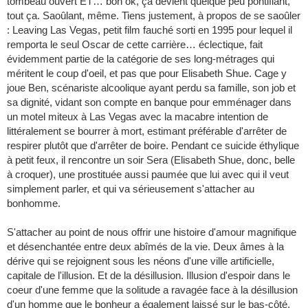
tombeau ouvert ET… bon ok, ça devient quelque peu pontifiant,
tout ça. Saoûlant, même. Tiens justement, à propos de se saoûler
: Leaving Las Vegas, petit film fauché sorti en 1995 pour lequel il
remporta le seul Oscar de cette carrière… éclectique, fait
évidemment partie de la catégorie de ses long-métrages qui
méritent le coup d'oeil, et pas que pour Elisabeth Shue. Cage y
joue Ben, scénariste alcoolique ayant perdu sa famille, son job et
sa dignité, vidant son compte en banque pour emménager dans
un motel miteux à Las Vegas avec la macabre intention de
littéralement se bourrer à mort, estimant préférable d'arrêter de
respirer plutôt que d'arrêter de boire. Pendant ce suicide éthylique
à petit feux, il rencontre un soir Sera (Elisabeth Shue, donc, belle
à croquer), une prostituée aussi paumée que lui avec qui il veut
simplement parler, et qui va sérieusement s'attacher au
bonhomme.
S'attacher au point de nous offrir une histoire d'amour magnifique
et désenchantée entre deux abîmés de la vie. Deux âmes à la
dérive qui se rejoignent sous les néons d'une ville artificielle,
capitale de l'illusion. Et de la désillusion. Illusion d'espoir dans le
coeur d'une femme que la solitude a ravagée face à la désillusion
d'un homme que le bonheur a également laissé sur le bas-côté,