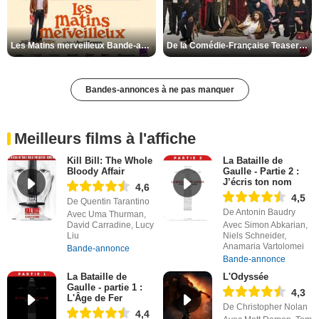
Les Matins merveilleux Bande-annonce VF
De la Comédie-Française Teaser VF
Bandes-annonces à ne pas manquer
Meilleurs films à l'affiche
Kill Bill: The Whole
La Bataille de
Bloody Affair
Gaulle - Partie 2 :
J’écris ton nom
4,6
4,5
De Quentin Tarantino
De Antonin Baudry
Avec Uma Thurman,
David Carradine, Lucy
Avec Simon Abkarian,
Liu
Niels Schneider,
Anamaria Vartolomei
Bande-annonce
Bande-annonce
La Bataille de
L'Odyssée
Gaulle - partie 1 :
4,3
L'Âge de Fer
De Christopher Nolan
4,4