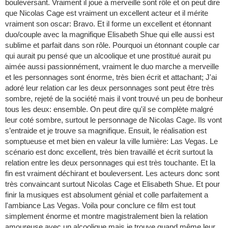
bouleversant. Vraiment il joue a merveille sont rôle et on peut dire
que Nicolas Cage est vraiment un excellent acteur et il mérite
vraiment son oscar: Bravo. Et il forme un excellent et étonnant
duo/couple avec la magnifique Elisabeth Shue qui elle aussi est
sublime et parfait dans son rôle. Pourquoi un étonnant couple car
qui aurait pu pensé que un alcoolique et une prostitué aurait pu
aimée aussi passionnément, vraiment le duo marche a merveille
et les personnages sont énorme, très bien écrit et attachant; J'ai
adoré leur relation car les deux personnages sont peut être très
sombre, rejeté de la société mais il vont trouvé un peu de bonheur
tous les deux: ensemble. On peut dire qu'il se complète malgré
leur coté sombre, surtout le personnage de Nicolas Cage. Ils vont
s’entraide et je trouve sa magnifique. Ensuit, le réalisation est
somptueuse et met bien en valeur la ville lumière: Las Vegas. Le
scénario est donc excellent, très bien travaillé et écrit surtout la
relation entre les deux personnages qui est très touchante. Et la
fin est vraiment déchirant et bouleversent. Les acteurs donc sont
très convaincant surtout Nicolas Cage et Elisabeth Shue. Et pour
finir la musiques est absolument génial et colle parfaitement a
l'ambiance Las Vegas. Voila pour conclure ce film est tout
simplement énorme et montre magistralement bien la relation
amoureuse avec un alcoolique mais je trouve quand même leur