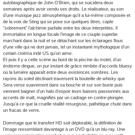
autobiographique de John O'Brien, qui se suicidera deux
semaines après avoir vendu ses droits. Le réalisateur, au son
d'une musique jazz atmosphérique qu'il a lui-même composée et
de la voix de Sting qui se pose sur quelques titres, capte
"sobrement" l'alchimie parfaite entre les deux interprètes. Il
immortalise en longue focale l'image de ce couple superbe
marchant dans la nuit et se détachant sur les éclairages flous
d'une ville qui ne dort jamais, tel un instantané mythologique d'un
certain cinéma indé US qu'on aime.
Et puis il y a cette scène au bord de la piscine du motel, d'un
érotisme dingue, un pur instant de grâce nimbée d'accords bluesy
où la lumière apparaît entre deux existences sombres. Les
rayons du soleil déclinant traversent la bouteille de whisky que
Sera verse suavement dans sa bouche et sur son buste puis
viennent baigner d'un halo d'espoir leurs baisers passionnés aux
accents de malt, magnifiés par un cadrage en contre-plongée.
Jusqu'à ce que la cruelle réalité resurgisse, pathétique chute dans
un fracas de verre.
Dommage que le transfert HD soit déplorable, la définition de
l'image ressemblant davantage à un DVD qu'à un blu-ray. Une