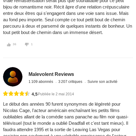
vraie remasterisation serait plus que souhaitable pour ce petit
bijou de romantisme noir. Récit âpre d'une relation crépusculaire
entre deux êtres qui s'engagent dans une voie sans issue. Mais
au fond peu importe. Seul compte ce tout petit bout de chemin
parcouru à deux et parsemé de quelques instants de bonheur. Un
tout petit bout de chemin dans un immense désert.
36
1
Malevolent Reviews
1 109 abonnés
3 207 critiques
Suivre son activité
4,5
Publiée le 2 mai 2014
Le début des années 90 furent synonymes de légèreté pour
Nicolas Cage, l'acteur américain enchaînant les petits films
oubliables allant de la comédie sans panache au film noir quasi-
télévisuel (tout le monde a oublié Deadfall et c'est tant mieux). Il
faudra attendre 1995 et la sortie de Leaving Las Vegas pour
assister non seulement à une véritable renaissance de l'acteur