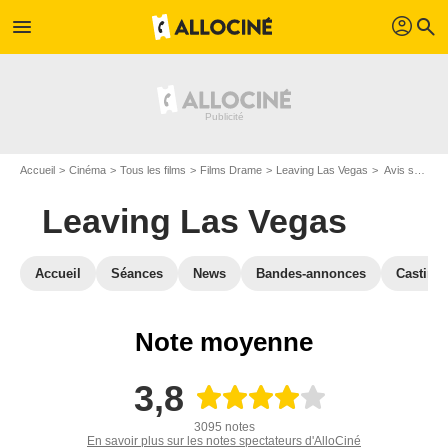
profil
menu
search
Accueil
Cinéma
Tous les films
Films Drame
Leaving Las Vegas
Avis sur Leaving Las Vegas
Leaving Las Vegas
Accueil
Séances
News
Bandes-annonces
Casting
Note moyenne
3,8
3095 notes
En savoir plus sur les notes spectateurs d'AlloCiné