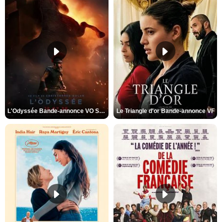
L'Odyssée Bande-annonce VO STFR
Le Triangle d'or Bande-annonce VF