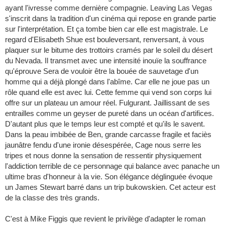
ayant l'ivresse comme dernière compagnie. Leaving Las Vegas
s'inscrit dans la tradition d'un cinéma qui repose en grande partie
sur l'interprétation. Et ça tombe bien car elle est magistrale. Le
regard d'Elisabeth Shue est bouleversant, renversant, à vous
plaquer sur le bitume des trottoirs cramés par le soleil du désert
du Nevada. Il transmet avec une intensité inouïe la souffrance
qu'éprouve Sera de vouloir être la bouée de sauvetage d'un
homme qui a déjà plongé dans l'abîme. Car elle ne joue pas un
rôle quand elle est avec lui. Cette femme qui vend son corps lui
offre sur un plateau un amour réel. Fulgurant. Jaillissant de ses
entrailles comme un geyser de pureté dans un océan d'artifices.
D'autant plus que le temps leur est compté et qu'ils le savent.
Dans la peau imbibée de Ben, grande carcasse fragile et faciès
jaunâtre fendu d'une ironie désespérée, Cage nous serre les
tripes et nous donne la sensation de ressentir physiquement
l'addiction terrible de ce personnage qui balance avec panache un
ultime bras d'honneur à la vie. Son élégance déglinguée évoque
un James Stewart barré dans un trip bukowskien. Cet acteur est
de la classe des très grands.
C'est à Mike Figgis que revient le privilège d'adapter le roman