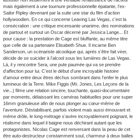
mais également à une tournure professionnelle épatante, l'ex-
Sailor Ripley devenant par la suite une star du film d'action
hollywoodien. En ce qui concerne Leaving Las Vegas, c'est la
consécration : une critique encensante unanime, des nominations
de partout et surtout un Oscar décerné par Jessica Lange... Et
pour cause : la prestation de Cage est bluffante, au même titre
que celle de sa partenaire Elisabeth Shue. Il incarne Ben
Sanderson, un scénariste alcoolique qui, après s'être fait virer,
décide de se suicider à l'alcool sous les lumières de Las Vegas.
Là, il y rencontre Sera, une pute paumée qui va se prendre
d'affection pour lui. C'est le début d'une incroyable histoire
d'amour entre deux êtres déchus sombrant dans l'enfer le plus
lumineux de la Terre. Mike Figgis (Mr. Jones, Les Leçons de la
vie...) filme une relation sincère, touchante, quasi-documentaire
par moments, délaissant les caméras habituelles pour une super
16mm granuleuse afin de nous plonger au cœur-même de
l'aventure. Déstabilisant, parfois violent mais aussi émouvant et
même drôle, le long-métrage s'avère incroyablement poignant, le
réalisme dans lequel il baigne nous déchirant autant que les
protagonistes. Nicolas Cage est renversant dans la peau de cet
être auto-destructeur constamment soul, charmeur à deux balles