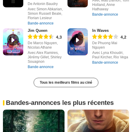
Avec Matt Damon, Tom
De Antonin Baudry
Holland, Anne
Avec Simon Abkarian,
Hathaway
Simon Russell Beale,
Bande-annonce
Florian Lesieur
Bande-annonce
Jim Queen
In Waves
4,3
4,2
De Marco Nguyen,
De Phuong Mai
Nicolas Athane
Nguyen
Avec Alex Ramires,
Avec Lyna Khoudri,
Jérémy Gillet, Shirley
Paul Kircher, Rio Vega
Souagnon
Bande-annonce
Bande-annonce
Tous les meilleurs films au ciné
Bandes-annonces les plus récentes