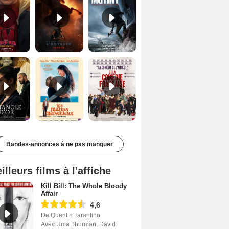
Le Triangle d'or Bande-annonce VF
Les Matins merveilleux Bande-annonce VF
De la Comédie-Française Teaser VF
Bandes-annonces à ne pas manquer
illeurs films à l'affiche
Kill Bill: The Whole Bloody
Affair
4,6
De Quentin Tarantino
Avec Uma Thurman, David