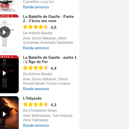
Carradine, Lucy Liu
Bande-annonce
La Bataille de Gaulle - Partie
2 : J’écris ton nom
4,5
De Antonin Baudry
Avec Simon Abkarian, Niels
Schneider, Anamaria Vartolomei
Bande-annonce
La Bataille de Gaulle - partie 1
: L'Âge de Fer
4,4
De Antonin Baudry
Avec Simon Abkarian, Simon
Russell Beale, Florian Lesieur
Bande-annonce
L'Odyssée
4,3
De Christopher Nolan
Avec Matt Damon, Tom Holland,
Anne Hathaway
Bande-annonce