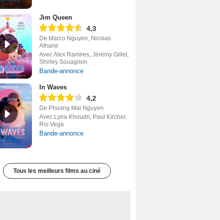
Jim Queen
4,3
De Marco Nguyen, Nicolas
Athane
Avec Alex Ramires, Jérémy Gillet,
Shirley Souagnon
Bande-annonce
In Waves
4,2
De Phuong Mai Nguyen
Avec Lyna Khoudri, Paul Kircher,
Rio Vega
Bande-annonce
Tous les meilleurs films au ciné