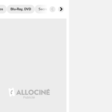
os
Blu-Ray, DVD
Secrets de tournage
Récompenses
Fil