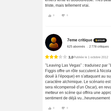
triste, mais tellement vrai.
0
0
7eme critique
625 abonnés
2 778 critiques
3,0
Publiée le 1 octobre 2012
"Leaving Las Vegas" : traduisez par "
Figgis offre un rôle succulent à Nicol
doué à l'époque) en s'attaquant au suj
caractère alchimique. Le scénario es
sera récompensé d'un Oscar), en revan
metteur en scène qui offrira une appro
sentiment de déjà vu...heureusement 
0
0