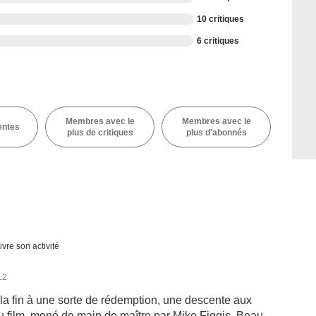
10 critiques
6 critiques
Membres avec le
Membres avec le
entes
plus de critiques
plus d'abonnés
ivre son activité
12
 la fin à une sorte de rédemption, une descente aux
u film, mené de main de maître par Mike Figgis. Beau,