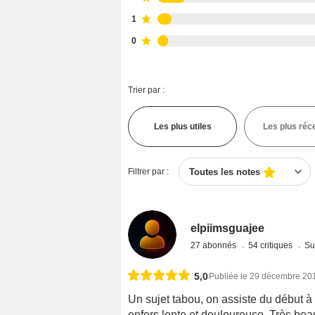
1
0
Trier par :
Les plus utiles
Les plus réc
Filtrer par :
Toutes les notes
elpiimsguajee
27 abonnés
54 critiques
Su
5,0
Publiée le 29 décembre 20
Un sujet tabou, on assiste du début à
enfers lente et douloureuse. Très bea