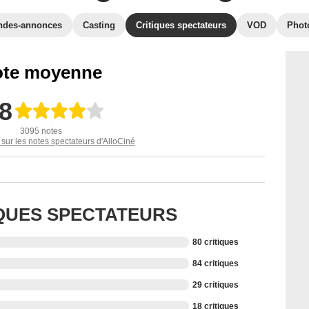
ndes-annonces
Casting
Critiques spectateurs
VOD
Phot
te moyenne
,8
3095 notes
 sur les notes spectateurs d'AlloCiné
IQUES SPECTATEURS
80 critiques
84 critiques
29 critiques
18 critiques