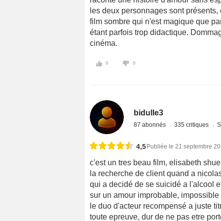
les deux personnages sont présents, 
film sombre qui n'est magique que pa
étant parfois trop didactique. Dommage
cinéma.
0
0
bidulle3
87 abonnés
335 critiques
S
4,5
Publiée le 21 septembre 2
c'est un tres beau film, elisabeth shu
la recherche de client quand a nico
qui a decidé de se suicidé a l'alcool 
sur un amour improbable, impossible .
le duo d'acteur recompensé a juste tit
toute epreuve, dur de ne pas etre po