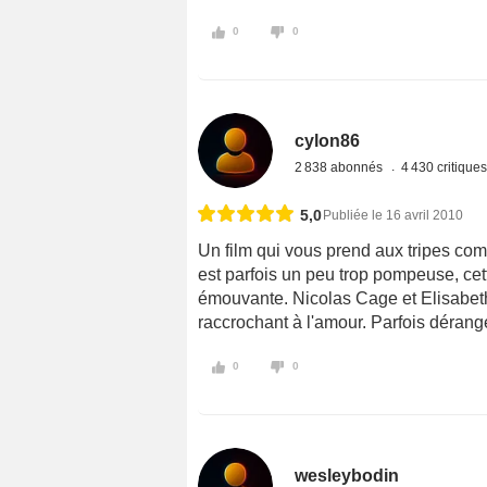
0
0
cylon86
2 838 abonnés
4 430 critique
5,0
Publiée le 16 avril 2010
Un film qui vous prend aux tripes com
est parfois un peu trop pompeuse, cett
émouvante. Nicolas Cage et Elisabet
raccrochant à l'amour. Parfois dérang
0
0
wesleybodin