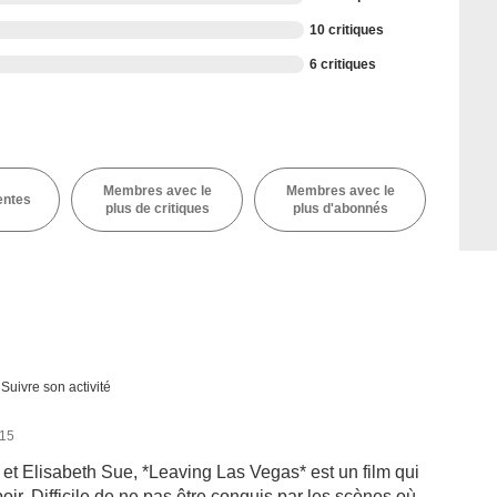
10 critiques
6 critiques
Membres avec le
Membres avec le
entes
plus de critiques
plus d'abonnés
Suivre son activité
015
et Elisabeth Sue, *Leaving Las Vegas* est un film qui
ir. Difficile de ne pas être conquis par les scènes où