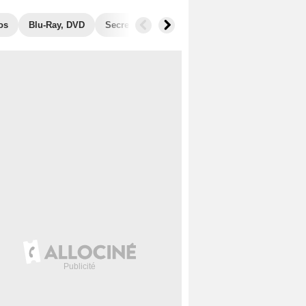
os
Blu-Ray, DVD
Secrets de tournage
Récompenses
Fil