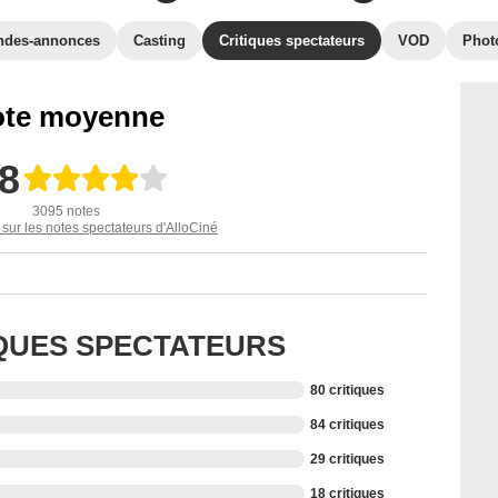
ndes-annonces
Casting
Critiques spectateurs
VOD
Phot
te moyenne
,8
3095 notes
 sur les notes spectateurs d'AlloCiné
IQUES SPECTATEURS
80 critiques
84 critiques
29 critiques
18 critiques