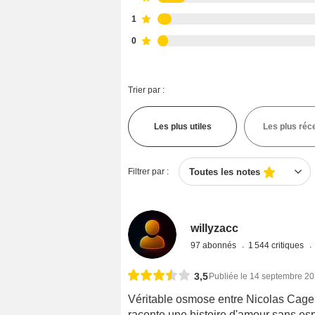
1
0
Trier par :
Les plus utiles
Les plus réc
Filtrer par :
Toutes les notes
willyzacc
97 abonnés
1 544 critiques
3,5
Publiée le 14 septembre 2
Véritable osmose entre Nicolas Cage 
raconte une histoire d'amour sans espo