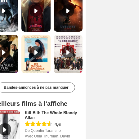
Le Triangle d'or Bande-annonce VF
Les Matins merveilleux Bande-annonce VF
De la Comédie-Française Teaser VF
Bandes-annonces à ne pas manquer
illeurs films à l'affiche
Kill Bill: The Whole Bloody
Affair
4,6
De Quentin Tarantino
Avec Uma Thurman, David