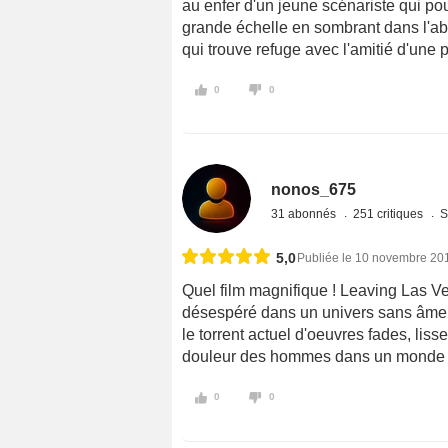
au enfer d'un jeune scénariste qui pou
grande échelle en sombrant dans l'ab
qui trouve refuge avec l'amitié d'une p
0
0
nonos_675
31 abonnés
251 critiques
S
5,0
Publiée le 10 novembre 20
Quel film magnifique ! Leaving Las V
désespéré dans un univers sans âme
le torrent actuel d'oeuvres fades, li
douleur des hommes dans un monde in
0
0