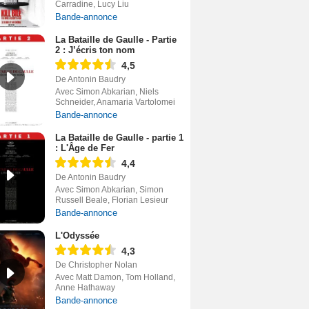
Carradine, Lucy Liu
Bande-annonce
La Bataille de Gaulle - Partie
2 : J’écris ton nom
4,5
De Antonin Baudry
Avec Simon Abkarian, Niels
Schneider, Anamaria Vartolomei
Bande-annonce
La Bataille de Gaulle - partie 1
: L'Âge de Fer
4,4
De Antonin Baudry
Avec Simon Abkarian, Simon
Russell Beale, Florian Lesieur
Bande-annonce
L'Odyssée
4,3
De Christopher Nolan
Avec Matt Damon, Tom Holland,
Anne Hathaway
Bande-annonce