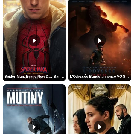
Spider-Man: Brand New Day Bande-annonce VO STFR
L'Odyssée Bande-annonce VO STFR