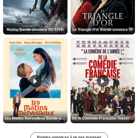
Mutiny Bande-annonce VO STFR
Le Triangle d'or Bande-annonce VF
Les Matins merveilleux Bande-annonce VF
De la Comédie-Française Teaser VF
Bandes-annonces à ne pas manquer