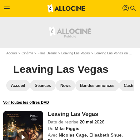
profil
menu
search
Accueil
Cinéma
Films Drame
Leaving Las Vegas
Leaving Las Vegas en DVD
Leaving Las Vegas
Accueil
Séances
News
Bandes-annonces
Casting
Voir toutes les offres DVD
Leaving Las Vegas
Date de reprise
20 mai 2026
De
Mike Figgis
Avec
Nicolas Cage
,
Elisabeth Shue
,