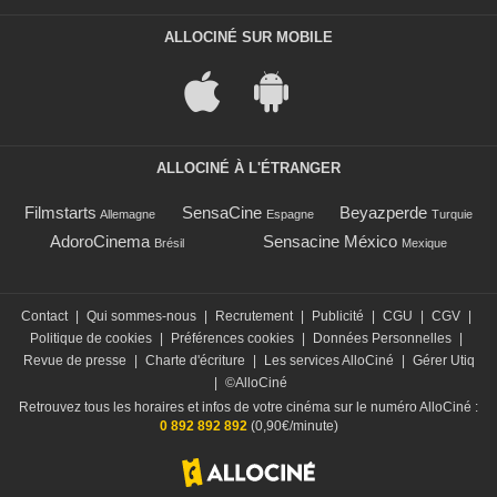
ALLOCINÉ SUR MOBILE
ALLOCINÉ À L'ÉTRANGER
Filmstarts
SensaCine
Beyazperde
Allemagne
Espagne
Turquie
AdoroCinema
Sensacine México
Brésil
Mexique
Contact
|
Qui sommes-nous
|
Recrutement
|
Publicité
|
CGU
|
CGV
|
Politique de cookies
|
Préférences cookies
|
Données Personnelles
|
Revue de presse
|
Charte d'écriture
|
Les services AlloCiné
|
Gérer Utiq
|
©AlloCiné
Retrouvez tous les horaires et infos de votre cinéma sur le numéro AlloCiné :
0 892 892 892
(0,90€/minute)