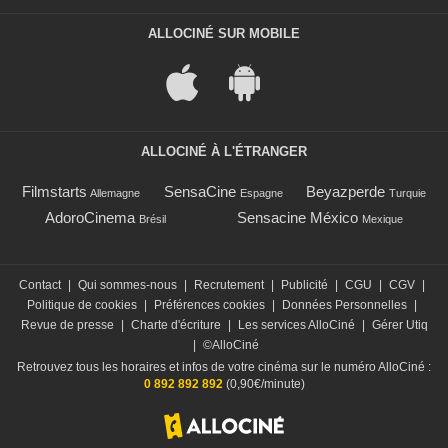
ALLOCINÉ SUR MOBILE
ALLOCINÉ À L'ÉTRANGER
Filmstarts
SensaCine
Beyazperde
Allemagne
Espagne
Turquie
AdoroCinema
Sensacine México
Brésil
Mexique
Contact
|
Qui sommes-nous
|
Recrutement
|
Publicité
|
CGU
|
CGV
|
Politique de cookies
|
Préférences cookies
|
Données Personnelles
|
Revue de presse
|
Charte d'écriture
|
Les services AlloCiné
|
Gérer Utiq
|
©AlloCiné
Retrouvez tous les horaires et infos de votre cinéma sur le numéro AlloCiné :
0 892 892 892
(0,90€/minute)