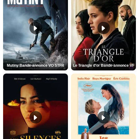
Mutiny Bande-annonce VO STFR
Le Triangle d'or Bande-annonce VF