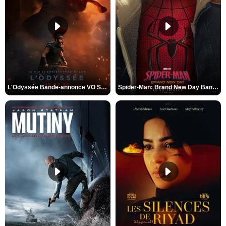
L'Odyssée Bande-annonce VO STFR
Spider-Man: Brand New Day Bande-annonce VO STFR