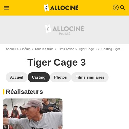
profil
menu
search
Accueil
Cinéma
Tous les films
Films Action
Tiger Cage 3
Casting Tiger Cage 3
Tiger Cage 3
Accueil
Casting
Photos
Films similaires
Réalisateurs