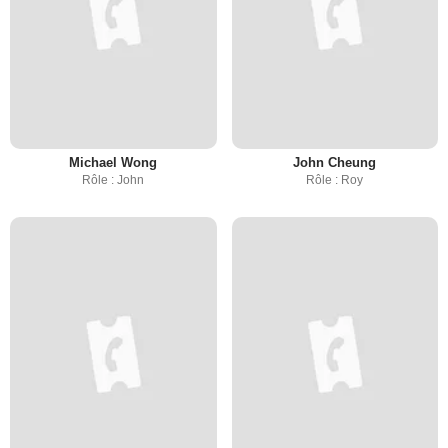
Michael Wong
John Cheung
Rôle : John
Rôle : Roy