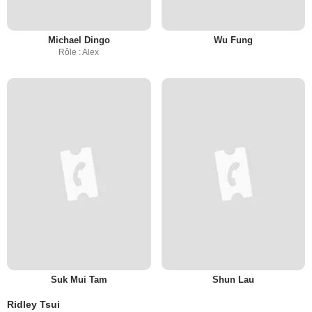
Michael Dingo
Wu Fung
Rôle : Alex
Suk Mui Tam
Shun Lau
Ridley Tsui