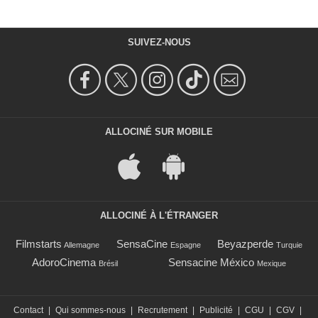
SUIVEZ-NOUS
ALLOCINÉ SUR MOBILE
ALLOCINÉ À L'ÉTRANGER
Filmstarts
SensaCine
Beyazperde
Allemagne
Espagne
Turquie
AdoroCinema
Sensacine México
Brésil
Mexique
Contact
|
Qui sommes-nous
|
Recrutement
|
Publicité
|
CGU
|
CGV
|