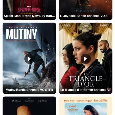
Spider-Man: Brand New Day Bande-annonce VO STFR
L'Odyssée Bande-annonce VO STFR
Mutiny Bande-annonce VO STFR
Le Triangle d'or Bande-annonce VF