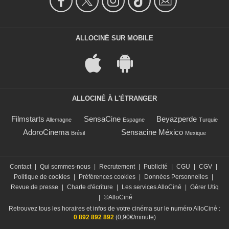
ALLOCINÉ SUR MOBILE
ALLOCINÉ À L'ÉTRANGER
Filmstarts
SensaCine
Beyazperde
Allemagne
Espagne
Turquie
AdoroCinema
Sensacine México
Brésil
Mexique
Contact
|
Qui sommes-nous
|
Recrutement
|
Publicité
|
CGU
|
CGV
|
Politique de cookies
|
Préférences cookies
|
Données Personnelles
|
Revue de presse
|
Charte d'écriture
|
Les services AlloCiné
|
Gérer Utiq
|
©AlloCiné
Retrouvez tous les horaires et infos de votre cinéma sur le numéro AlloCiné :
0 892 892 892
(0,90€/minute)