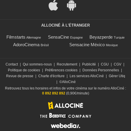
ALLOCINÉ À L'ÉTRANGER
Filmstarts
SensaCine
Beyazperde
Allemagne
Espagne
Turquie
AdoroCinema
Sensacine México
Brésil
Mexique
Contact
|
Qui sommes-nous
|
Recrutement
|
Publicité
|
CGU
|
CGV
|
Politique de cookies
|
Préférences cookies
|
Données Personnelles
|
Revue de presse
|
Charte d'écriture
|
Les services AlloCiné
|
Gérer Utiq
|
©AlloCiné
Retrouvez tous les horaires et infos de votre cinéma sur le numéro AlloCiné :
0 892 892 892
(0,90€/minute)