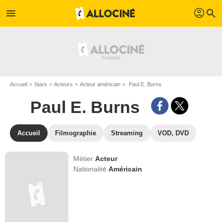
profil
menu
search
Accueil
Stars
Acteurs
Acteur américain
Paul E. Burns
Paul E. Burns
Accueil
Filmographie
Streaming
VOD, DVD
Métier
Acteur
Nationalité
Américain