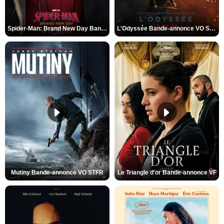
Spider-Man: Brand New Day Bande-annonce VO STFR
L'Odyssée Bande-annonce VO STFR
Mutiny Bande-annonce VO STFR
Le Triangle d'or Bande-annonce VF