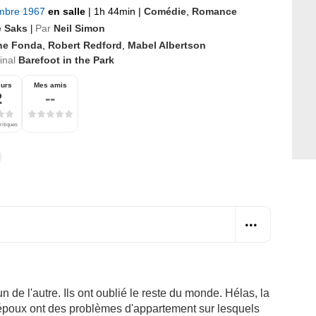
mbre 1967
en salle
|
1h 44min
|
Comédie
,
Romance
 Saks
Par
Neil Simon
|
ne Fonda
,
Robert Redford
,
Mabel Albertson
ginal
Barefoot in the Park
eurs
Mes amis
2
--
ritiques
n de l'autre. Ils ont oublié le reste du monde. Hélas, la
époux ont des problèmes d'appartement sur lesquels