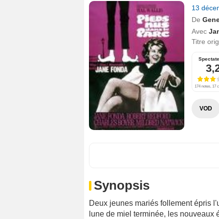
13 déce
De
Gene
Avec
Ja
Titre ori
Spectat
3,
174 notes, 17 c
VOD
Synopsis
Deux jeunes mariés follement épris l'u
lune de miel terminée, les nouveaux 