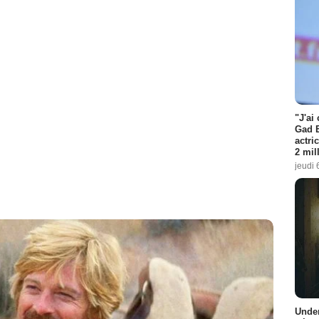
"J'ai
Gad E
actri
2 mil
jeudi 
Under