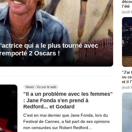
décou
l’été
jeudi 
l'actrice qui a le plus tourné avec
 remporté 2 Oscars !
"J'ai
vu ce
et il 
News - Vu sur le web
jeudi 
"Il a un problème avec les femmes"
: Jane Fonda s'en prend à
Redford... et Godard
C’est en mai dernier que Jane Fonda, lors du
Festival de Cannes, a fait part de ses opinions
non censurées sur Robert Redford…