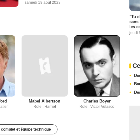
samedi 19 août 2023
"Tu d
sans 
les c
jeudi 
Ce
De
Ba
De
ford
Mabel Albertson
Charles Boyer
atter
Rôle : Harriet
Rôle : Victor Velasco
 complet et équipe technique