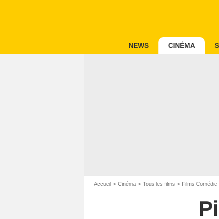
NEWS
CINÉMA
S
Accueil
Cinéma
Tous les films
Films Comédie
P