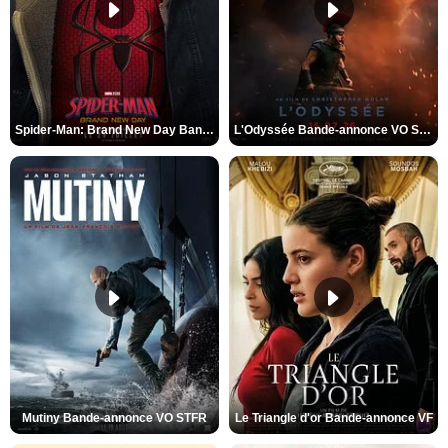
Spider-Man: Brand New Day Bande-annonce VO STFR
L'Odyssée Bande-annonce VO STFR
Mutiny Bande-annonce VO STFR
Le Triangle d'or Bande-annonce VF