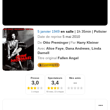
5 janvier 1949
en salle
|
1h 35min
|
Policier
Date de reprise
5 mai 2010
De
Otto Preminger
Par
Harry Kleiner
|
Avec
Alice Faye
,
Dana Andrews
,
Linda
Darnell
Titre original
Fallen Angel
Presse
Spectateurs
Mes amis
3,0
3,4
--
1 critique
93 notes, 13 critiques