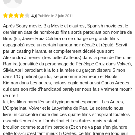
4,0
Publiée le 2 juin 2011
Après Scary movie, Big Movie et d’autres, Spanish movie est le
dernier en date de nombreux films sortis parodiant bon nombre de
films (Ici, Javier Ruiz Caldera on se charge de grands films
espagnols) avec un certain humour noir décalé et réputé. Servit
par un casting hilarant, et complètement décalé que sont
Alexandra Jimenez (très belle d’ailleurs) dans la peau de l’héroïne
Ramira (constitué du personnage de Pénélope Cruz dans Volver),
Silvia Abril parodiant à la fois la mère du garçon disparu Simon
dans L’Orphelinat (qui Ici, se prénomme Siméon) et Nicole
Kidman dans Les autres, notons également aussi Carlos Areces
qui dans son rôle d’handicapé paralyser nous fais vraiment mourir
de rire !
Ici, les films parodiés sont typiquement espagnol : Les Autres,
L’Orphelinat, Volver et le Labyrinthe de Pan. Le scénario nous
livre un concentré mixte des ces quatre films s’inspirant toutefois
essentiellement sur L’orphelinat et Les Autres mais restant
brouillon comme tout film parodie (Et on ne va pas s’en plaindre
cette fois-ci c’est tant mieux !) Certes, ce film traîne en longueur