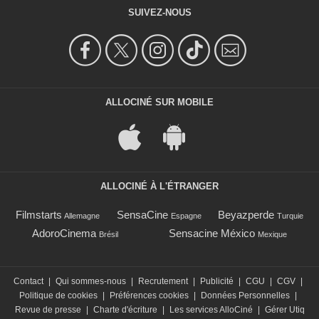
SUIVEZ-NOUS
ALLOCINÉ SUR MOBILE
ALLOCINÉ À L'ÉTRANGER
Filmstarts
SensaCine
Beyazperde
Allemagne
Espagne
Turquie
AdoroCinema
Sensacine México
Brésil
Mexique
Contact
|
Qui sommes-nous
|
Recrutement
|
Publicité
|
CGU
|
CGV
|
Politique de cookies
|
Préférences cookies
|
Données Personnelles
|
Revue de presse
|
Charte d'écriture
|
Les services AlloCiné
|
Gérer Utiq