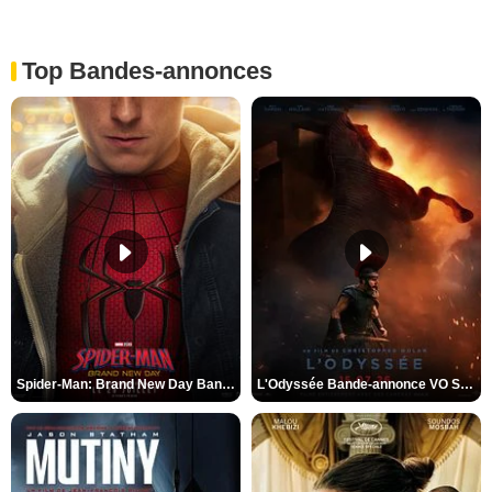
Top Bandes-annonces
Spider-Man: Brand New Day Bande-annonce VO STFR
L'Odyssée Bande-annonce VO STFR