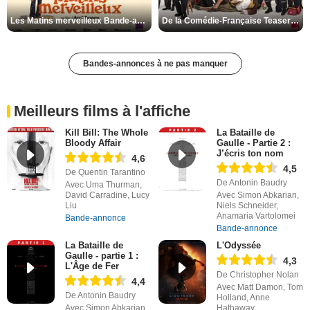
Les Matins merveilleux Bande-annonce VF
De la Comédie-Française Teaser VF
Bandes-annonces à ne pas manquer
Meilleurs films à l'affiche
Kill Bill: The Whole
La Bataille de
Bloody Affair
Gaulle - Partie 2 :
J’écris ton nom
4,6
4,5
De Quentin Tarantino
De Antonin Baudry
Avec Uma Thurman,
David Carradine, Lucy
Avec Simon Abkarian,
Liu
Niels Schneider,
Anamaria Vartolomei
Bande-annonce
Bande-annonce
La Bataille de
L'Odyssée
Gaulle - partie 1 :
4,3
L'Âge de Fer
De Christopher Nolan
4,4
Avec Matt Damon, Tom
De Antonin Baudry
Holland, Anne
Avec Simon Abkarian,
Hathaway