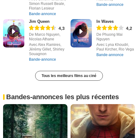
Simon Russell Beale,
Bande-annonce
Florian Lesieur
Bande-annonce
Jim Queen
In Waves
4,3
4,2
De Marco Nguyen,
De Phuong Mai
Nicolas Athane
Nguyen
Avec Alex Ramires,
Avec Lyna Khoudri,
Jérémy Gillet, Shirley
Paul Kircher, Rio Vega
Souagnon
Bande-annonce
Bande-annonce
Tous les meilleurs films au ciné
Bandes-annonces les plus récentes