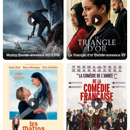
Mutiny Bande-annonce VO STFR
Le Triangle d'or Bande-annonce VF