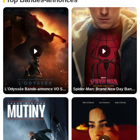
L'Odyssée Bande-annonce VO STFR
Spider-Man: Brand New Day Bande-annonce VO STFR