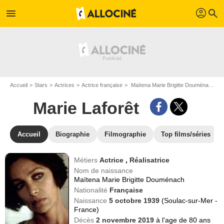
profil
menu
search
Accueil
Stars
Actrices
Actrice française
Maïtena Marie Brigitte Douménach dit Marie Laforêt
Marie Laforêt
Accueil
Biographie
Filmographie
Top films/séries
Métiers
Actrice
,
Réalisatrice
Nom de naissance
Maïtena Marie Brigitte Douménach
Nationalité
Française
Naissance
5 octobre 1939
(Soulac-sur-Mer -
France)
Décès
2 novembre 2019
à l'age de 80 ans