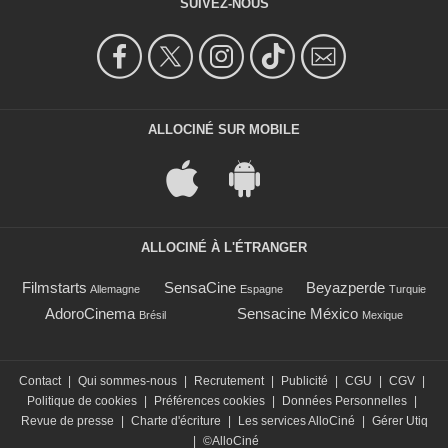
SUIVEZ-NOUS
ALLOCINÉ SUR MOBILE
ALLOCINÉ À L'ÉTRANGER
Filmstarts
SensaCine
Beyazperde
Allemagne
Espagne
Turquie
AdoroCinema
Sensacine México
Brésil
Mexique
Contact
|
Qui sommes-nous
|
Recrutement
|
Publicité
|
CGU
|
CGV
|
Politique de cookies
|
Préférences cookies
|
Données Personnelles
|
Revue de presse
|
Charte d'écriture
|
Les services AlloCiné
|
Gérer Utiq
|
©AlloCiné