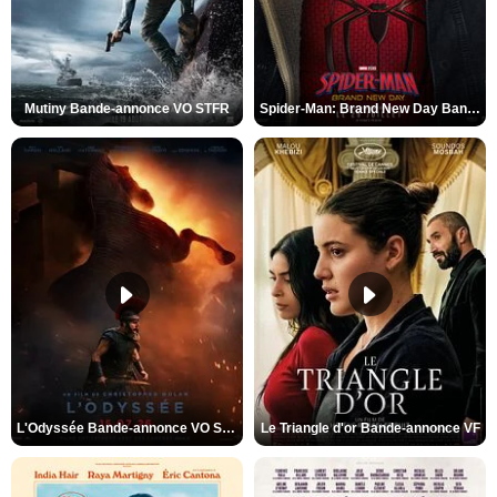
Mutiny Bande-annonce VO STFR
Spider-Man: Brand New Day Bande-annonce VO STFR
L'Odyssée Bande-annonce VO STFR
Le Triangle d'or Bande-annonce VF