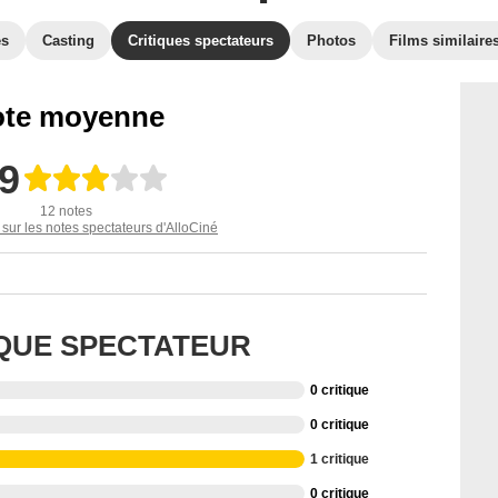
es
Casting
Critiques spectateurs
Photos
Films similaire
te moyenne
,9
12 notes
 sur les notes spectateurs d'AlloCiné
IQUE SPECTATEUR
0 critique
0 critique
1 critique
0 critique