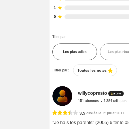
1
0
Trier par :
Les plus utiles
Les plus réc
Filtrer par :
Toutes les notes
willycopresto
151 abonnés
1 384 critiques
3,5
Publiée le 15 juillet 2017
"Je hais les parents" (2005) 6 ter le 