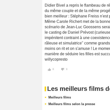
Didier Bivel a repris le flambeau de r
du même couple et de la même progénit
bien meilleur : Stéphane Freiss n'est p
Même Carole Richert met de la bonne v
scénario de Jean-Luc Goossens serait-i
le casting de Daniel Prévost (curieus
impénitent contraint à une coexisten
râleuse et simulatrice" comme grands
moins on rit et on s'amuse ! Le moment 
manière de séduire les filles est succu
willycopresto
0
0
Les meilleurs films 
Meilleurs films
Meilleurs films selon la presse