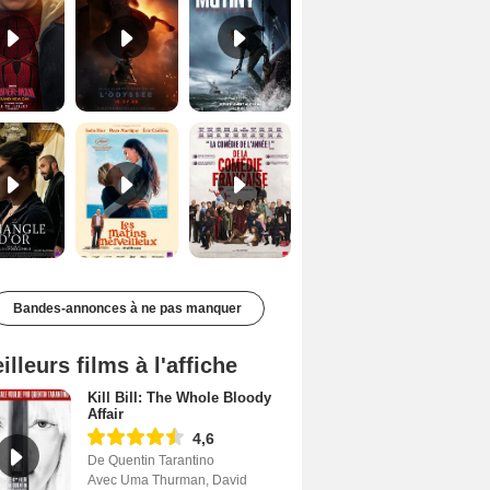
Le Triangle d'or Bande-annonce VF
Les Matins merveilleux Bande-annonce VF
De la Comédie-Française Teaser VF
Bandes-annonces à ne pas manquer
illeurs films à l'affiche
Kill Bill: The Whole Bloody
Affair
4,6
De Quentin Tarantino
Avec Uma Thurman, David