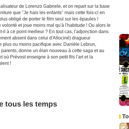
éalisateur de Lorenzo Gabriele, et on repart sur la base
ure que "Je hais les enfants" mais cette fois-ci en
lus obligé de porter le film seul sur les épaules !
olonté et joue moins mal qu'à l'habitude ! Ou alors le
l à ce point meilleur ? En tout cas, l'adjonction dans
ement absent dans celui d'Allociné) dragueur
ce plus ou moins pacifique avec Danièle Lebrun,
 parents, donne un élan nouveau à cette saga et au
où Prévost enseigne à son petit fils l'art et la
lent !
de tous les temps
To