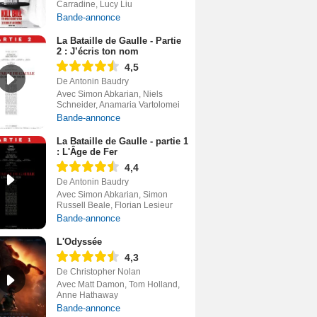
Carradine, Lucy Liu
Bande-annonce
La Bataille de Gaulle - Partie
2 : J’écris ton nom
4,5
De Antonin Baudry
Avec Simon Abkarian, Niels
Schneider, Anamaria Vartolomei
Bande-annonce
La Bataille de Gaulle - partie 1
: L'Âge de Fer
4,4
De Antonin Baudry
Avec Simon Abkarian, Simon
Russell Beale, Florian Lesieur
Bande-annonce
L'Odyssée
4,3
De Christopher Nolan
Avec Matt Damon, Tom Holland,
Anne Hathaway
Bande-annonce