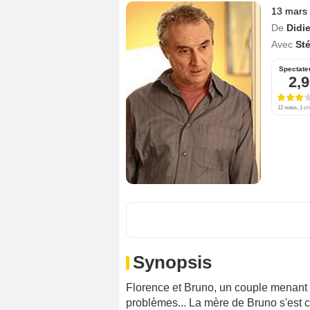
13 mars
De
Didie
Avec
St
Spectate
2,9
12 notes, 1 cri
Synopsis
Florence et Bruno, un couple menant 
problèmes... La mère de Bruno s'est c