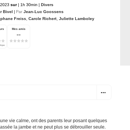
 2023
sur
|
1h 30min
|
Divers
r Bivel
Par
Jean-Luc Goossens
|
éphane Freiss
,
Carole Richert
,
Juliette Lamboley
urs
Mes amis
--
tique
une vie calme, ont des parents leur posant quelques
assée la jambe et ne peut plus se débrouiller seule.