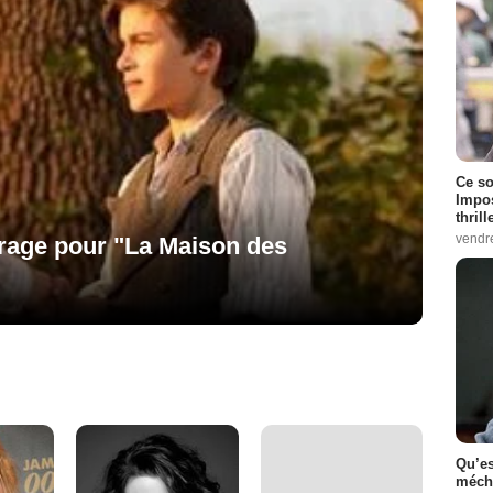
Ce so
Impos
thrill
vendr
rage pour "La Maison des
Qu’es
méch