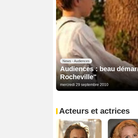
News - Audiences
Audiences : beau démar
Rocheville"
mercredi 29 septembre 2010
Acteurs et actrices