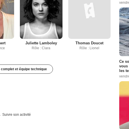
vendr
hert
Juliette Lamboley
Thomas Doucet
ence
Rôle : Clara
Rôle : Lionel
Ce so
vous 
 complet et équipe technique
les t
vendr
Suivre son activité