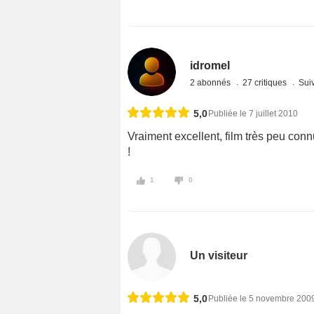
idromel
2 abonnés
27 critiques
Suiv
5,0
Publiée le 7 juillet 2010
Vraiment excellent, film très peu con
!
1
0
Un visiteur
5,0
Publiée le 5 novembre 200