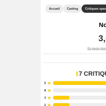
Accueil
Casting
Critiques spec
No
3
En savoir plus
7 CRITI
5
4
3
2