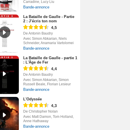
Carradine, Lucy Liu
Bande-annonce
La Bataille de Gaulle - Partie
2 : J’écris ton nom
4,5
De Antonin Baudry
Avec Simon Abkarian, Niels
Schneider, Anamaria Vartolomei
Bande-annonce
La Bataille de Gaulle - partie 1
: L'Âge de Fer
4,4
De Antonin Baudry
Avec Simon Abkarian, Simon
Russell Beale, Florian Lesieur
Bande-annonce
L'Odyssée
4,3
De Christopher Nolan
Avec Matt Damon, Tom Holland,
Anne Hathaway
Bande-annonce