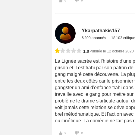
0
0
Ykarpathakis157
6 209 abonnés
18 103 critiqu
1,0
Publiée le 12 octobre 2020
La Lignée sacrée est l'histoire d'une p
prison et il est trahi par son patron d
gang malgré cette découverte. La plupa
entre les deux côtés car le prisonnier 
gangster un ami d'enfance trahi dans l
travaille avec le gang pour mettre sur
problème le drame s'articule autour d
voit jamais cette relation se développ
bref mélodramatique. Et l'action avec
ou cinétique. La comédie ne fait pas r
0
0