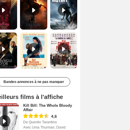
Le Triangle d'or Bande-annonce VF
Les Matins merveilleux Bande-annonce VF
De la Comédie-Française Teaser VF
Bandes-annonces à ne pas manquer
illeurs films à l'affiche
Kill Bill: The Whole Bloody
Affair
4,6
De Quentin Tarantino
Avec Uma Thurman, David