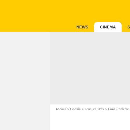
NEWS
CINÉMA
S
Accueil
Cinéma
Tous les films
Films Comédie