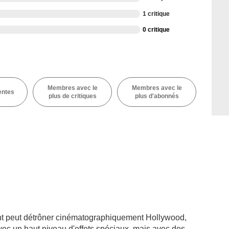
1 critique
0 critique
Membres avec le
Membres avec le
entes
plus de critiques
plus d'abonnés
ient peut détrôner cinématographiquement Hollywood,
avec un haut niveau d'effets spéciaux, mais avec des