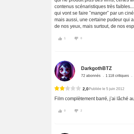
contenus scénaristiques très faibles..
qui vont se faire "manger" par un ciné
mais aussi, une certaine pudeur qui a
de nos yeux, mais surtout, de nos espri
1
0
DarkgothBTZ
72 abonnés
1 118 critiques
2,0
Publiée le 5 juin 2012
Film complètement barré, j'ai lâché a
0
2