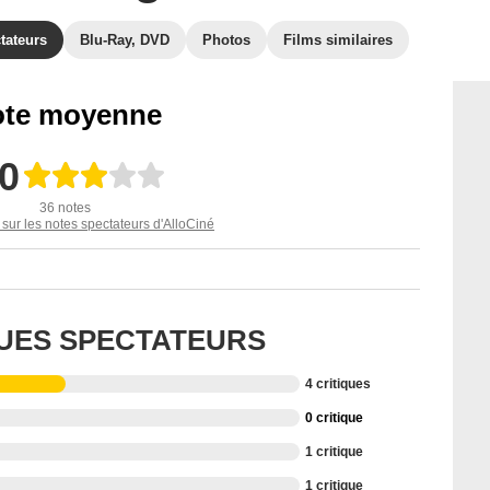
tateurs
Blu-Ray, DVD
Photos
Films similaires
te moyenne
,0
36 notes
 sur les notes spectateurs d'AlloCiné
QUES SPECTATEURS
4 critiques
0 critique
1 critique
1 critique