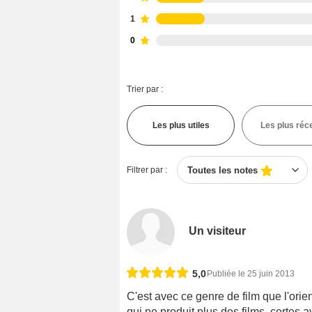
1
0
Trier par :
Les plus utiles
Les plus réc
Filtrer par :
Toutes les notes
Un visiteur
5,0
Publiée le 25 juin 2013
C'est avec ce genre de film que l'or
qui ne produit plus des films, certes 