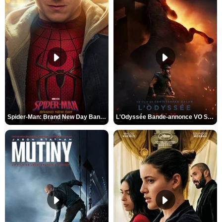
Spider-Man: Brand New Day Bande-annonce VO STFR
L'Odyssée Bande-annonce VO STFR