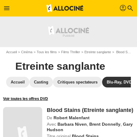
profil
menu
search
Accueil
Cinéma
Tous les films
Films Thriller
Etreinte sanglante
Blood Stains (Etreinte sanglante)
Etreinte sanglante
Accueil
Casting
Critiques spectateurs
Blu-Ray, DVD
Voir toutes les offres DVD
Blood Stains (Etreinte sanglante)
De
Robert Malenfant
Avec
Barbara Niven
,
Brent Donnelly
,
Gary
Hudson
Titre original
Blood Stains