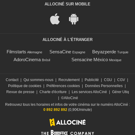
ALLOCINÉ SUR MOBILE
ALLOCINÉ À L'ÉTRANGER
Filmstarts
SensaCine
Beyazperde
Allemagne
Espagne
Turquie
AdoroCinema
Sensacine México
Brésil
Mexique
Contact
|
Qui sommes-nous
|
Recrutement
|
Publicité
|
CGU
|
CGV
|
Politique de cookies
|
Préférences cookies
|
Données Personnelles
|
Revue de presse
|
Charte d'écriture
|
Les services AlloCiné
|
Gérer Utiq
|
©AlloCiné
Retrouvez tous les horaires et infos de votre cinéma sur le numéro AlloCiné :
0 892 892 892
(0,90€/minute)