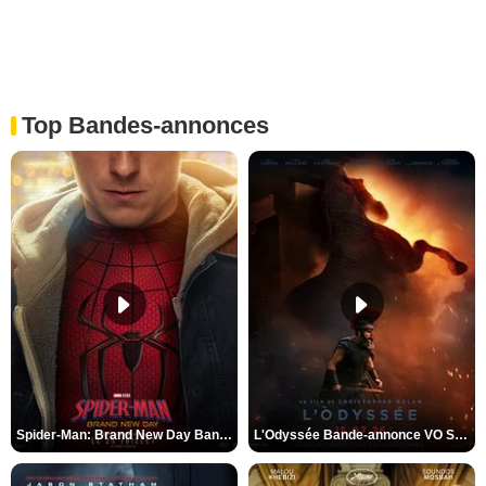
Top Bandes-annonces
Spider-Man: Brand New Day Bande-annonce VO STFR
L'Odyssée Bande-annonce VO STFR