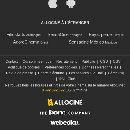
ALLOCINÉ À L'ÉTRANGER
Filmstarts
SensaCine
Beyazperde
Allemagne
Espagne
Turquie
AdoroCinema
Sensacine México
Brésil
Mexique
Contact
|
Qui sommes-nous
|
Recrutement
|
Publicité
|
CGU
|
CGV
|
Politique de cookies
|
Préférences cookies
|
Données Personnelles
|
Revue de presse
|
Charte d'écriture
|
Les services AlloCiné
|
Gérer Utiq
|
©AlloCiné
Retrouvez tous les horaires et infos de votre cinéma sur le numéro AlloCiné :
0 892 892 892
(0,90€/minute)