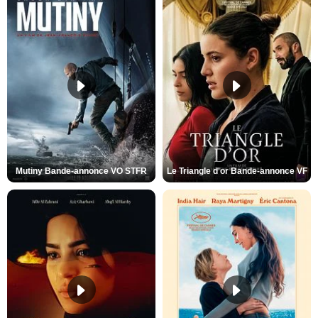
Mutiny Bande-annonce VO STFR
Le Triangle d'or Bande-annonce VF