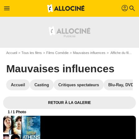
profil
menu
search
Accueil
Tous les films
Films Comédie
Mauvaises influences
Affiche du film Mauvaises influences - Photo 1
Mauvaises influences
Accueil
Casting
Critiques spectateurs
Blu-Ray, DVD
RETOUR À LA GALERIE
1
/ 1 Photo