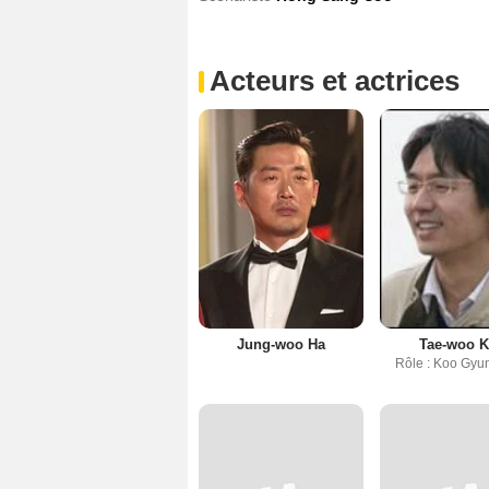
Acteurs et actrices
Jung-woo Ha
Tae-woo 
Rôle : Koo Gy