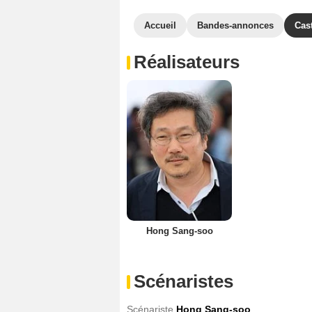
Accueil
Bandes-annonces
Cas
Réalisateurs
Hong Sang-soo
Scénaristes
Scénariste
Hong Sang-soo