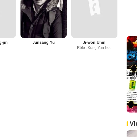
-jin
Junsang Yu
Ji-won Uhm
Rôle : Kong Yun-hee
Vi