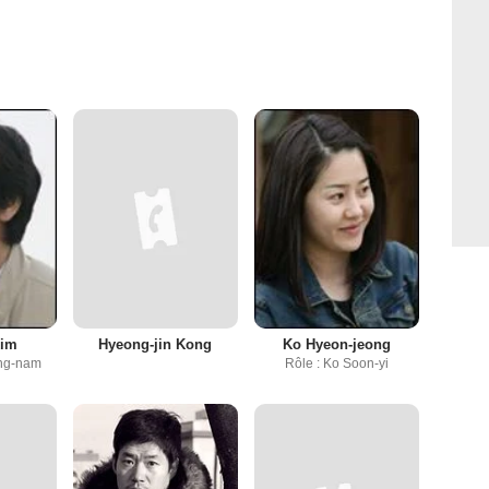
Kim
Hyeong-jin Kong
Ko Hyeon-jeong
ung-nam
Rôle : Ko Soon-yi