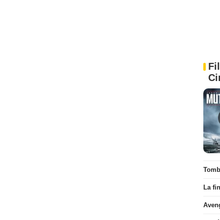
Fi
Ci
Tombé
La fi
Aven