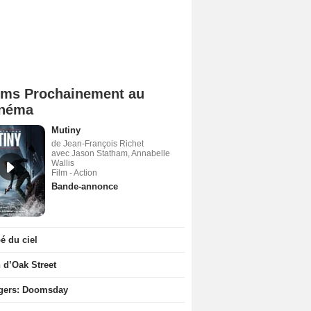
lms Prochainement au
néma
Mutiny
de Jean-François Richet
avec Jason Statham, Annabelle
Wallis
Film - Action
Bande-annonce
 du ciel
n d’Oak Street
gers: Doomsday