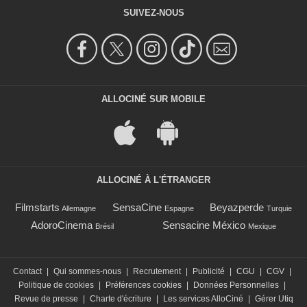
SUIVEZ-NOUS
ALLOCINÉ SUR MOBILE
ALLOCINÉ À L'ÉTRANGER
Filmstarts
SensaCine
Beyazperde
Allemagne
Espagne
Turquie
AdoroCinema
Sensacine México
Brésil
Mexique
Contact
|
Qui sommes-nous
|
Recrutement
|
Publicité
|
CGU
|
CGV
|
Politique de cookies
|
Préférences cookies
|
Données Personnelles
|
Revue de presse
|
Charte d'écriture
|
Les services AlloCiné
|
Gérer Utiq