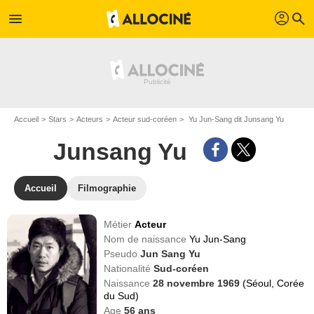
profil
menu
search
Accueil
Stars
Acteurs
Acteur sud-coréen
Yu Jun-Sang dit Junsang Yu
Junsang Yu
Accueil
Filmographie
Métier
Acteur
Nom de naissance
Yu Jun-Sang
Pseudo
Jun Sang Yu
Nationalité
Sud-coréen
Naissance
28 novembre 1969
(Séoul, Corée
du Sud)
Age
56
ans