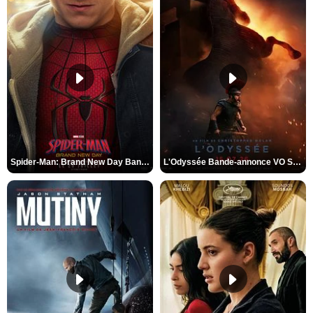
Spider-Man: Brand New Day Bande-annonce VO STFR
L'Odyssée Bande-annonce VO STFR