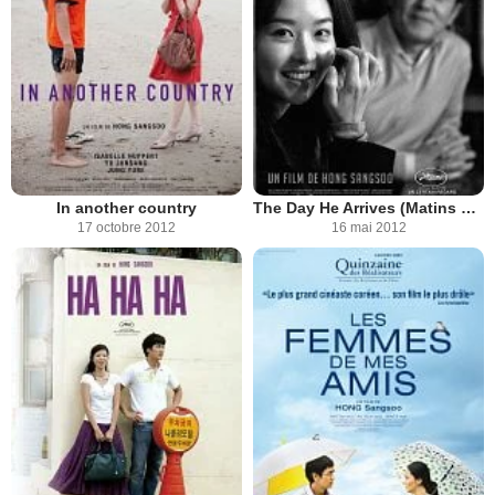
In another country
The Day He Arrives (Matins calmes à Séoul)
17 octobre 2012
16 mai 2012