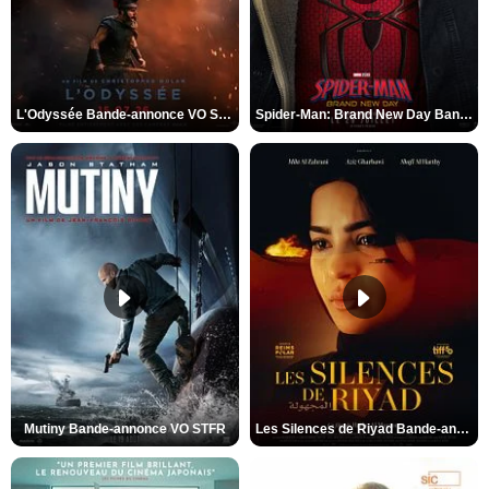
L'Odyssée Bande-annonce VO STFR
Spider-Man: Brand New Day Bande-annonce VO STFR
Mutiny Bande-annonce VO STFR
Les Silences de Riyad Bande-annonce VO STFR