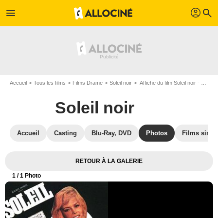
profil
menu
search
Accueil
Tous les films
Films Drame
Soleil noir
Affiche du film Soleil noir - Photo 1
Soleil noir
Accueil
Casting
Blu-Ray, DVD
Photos
Films simil
RETOUR À LA GALERIE
1
/ 1 Photo