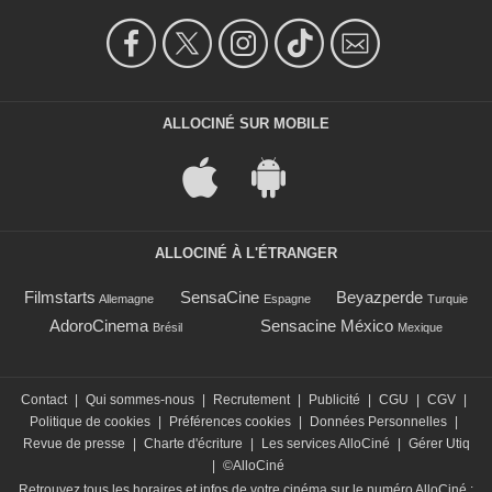
ALLOCINÉ SUR MOBILE
ALLOCINÉ À L'ÉTRANGER
Filmstarts
SensaCine
Beyazperde
Allemagne
Espagne
Turquie
AdoroCinema
Sensacine México
Brésil
Mexique
Contact
|
Qui sommes-nous
|
Recrutement
|
Publicité
|
CGU
|
CGV
|
Politique de cookies
|
Préférences cookies
|
Données Personnelles
|
Revue de presse
|
Charte d'écriture
|
Les services AlloCiné
|
Gérer Utiq
|
©AlloCiné
Retrouvez tous les horaires et infos de votre cinéma sur le numéro AlloCiné :