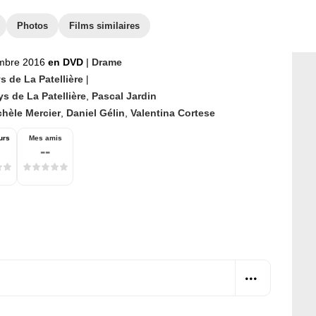
Photos
Films similaires
mbre 2016
en DVD
|
Drame
s de La Patellière
|
s de La Patellière
,
Pascal Jardin
chèle Mercier
,
Daniel Gélin
,
Valentina Cortese
urs
Mes amis
--