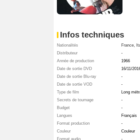
Infos techniques
Nationalités
France
,
It
Distributeur
-
Année de production
1966
Date de sortie DVD
16/11/201
Date de sortie Blu-ray
-
Date de sortie VOD
-
Type de film
Long métr
Secrets de tournage
-
Budget
-
Langues
Français
Format production
-
Couleur
Couleur
Format audio
-