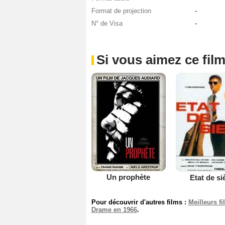
Format de projection
-
N° de Visa
-
Si vous aimez ce film
Un prophète
Etat de si
Pour découvrir d'autres films :
Meilleurs f
Drame en 1966
.