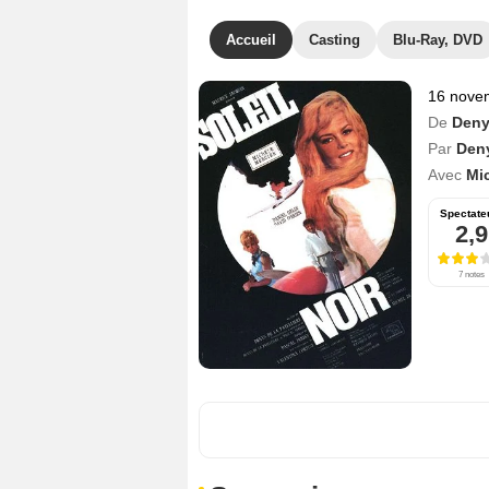
Accueil
Casting
Blu-Ray, DVD
16 nove
De
Deny
Par
Deny
Avec
Mi
Spectate
2,9
7 notes