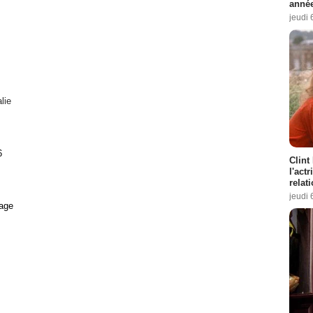
année
jeudi 
alie
6
Clint
l'act
relat
jeudi 
age