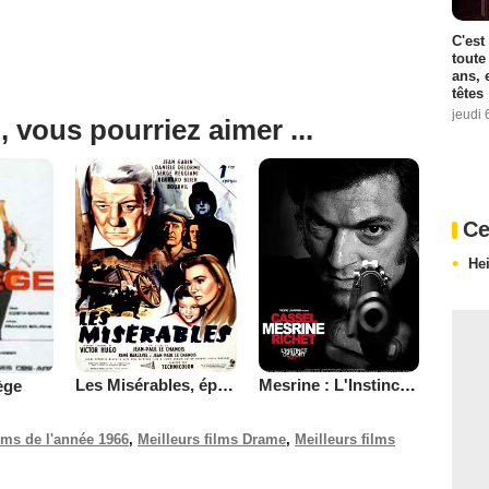
C'est
toute
ans, 
têtes
jeudi 
, vous pourriez aimer ...
Ce
He
Les Misérables, époque 1
Mesrine : L'Instinct de mort
ège
ilms de l'année 1966
,
Meilleurs films Drame
,
Meilleurs films