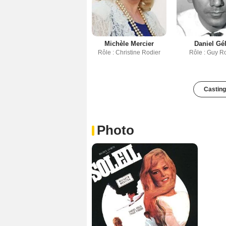
Michèle Mercier
Daniel Gé
Rôle : Christine Rodier
Rôle : Guy R
Casting
Photo