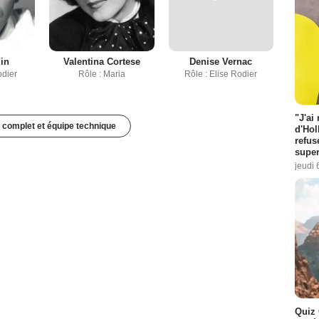
lin
Valentina Cortese
Denise Vernac
odier
Rôle : Maria
Rôle : Elise Rodier
"J'ai
 complet et équipe technique
d'Hol
refus
super
jeudi 
Quiz 