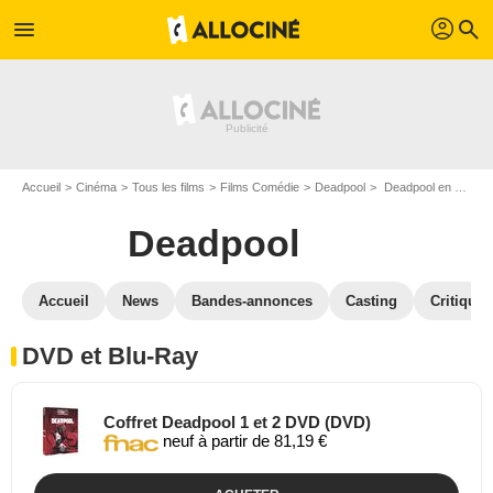
profil
menu
search
Accueil
Cinéma
Tous les films
Films Comédie
Deadpool
Deadpool en DVD Blu Ray
Deadpool
Accueil
News
Bandes-annonces
Casting
Critiques
DVD et Blu-Ray
Coffret Deadpool 1 et 2 DVD (DVD)
neuf à partir de 81,19 €