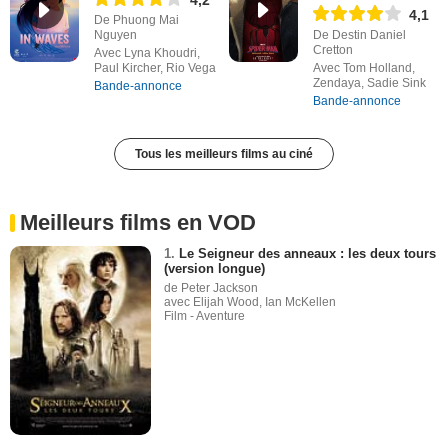
4,2
4,1
De Phuong Mai
Nguyen
De Destin Daniel
Cretton
Avec Lyna Khoudri,
Paul Kircher, Rio Vega
Avec Tom Holland,
Zendaya, Sadie Sink
Bande-annonce
Bande-annonce
Tous les meilleurs films au ciné
Meilleurs films en VOD
1.
Le Seigneur des anneaux : les deux tours
(version longue)
de Peter Jackson
avec Elijah Wood, Ian McKellen
Film - Aventure