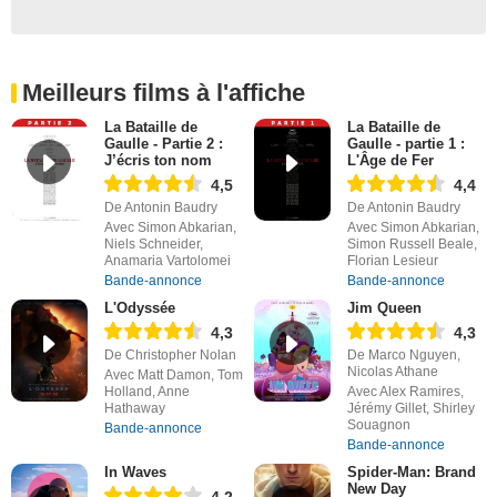
Meilleurs films à l'affiche
La Bataille de
La Bataille de
Gaulle - Partie 2 :
Gaulle - partie 1 :
J’écris ton nom
L'Âge de Fer
4,5
4,4
De Antonin Baudry
De Antonin Baudry
Avec Simon Abkarian,
Avec Simon Abkarian,
Niels Schneider,
Simon Russell Beale,
Anamaria Vartolomei
Florian Lesieur
Bande-annonce
Bande-annonce
L'Odyssée
Jim Queen
4,3
4,3
De Christopher Nolan
De Marco Nguyen,
Nicolas Athane
Avec Matt Damon, Tom
Holland, Anne
Avec Alex Ramires,
Hathaway
Jérémy Gillet, Shirley
Souagnon
Bande-annonce
Bande-annonce
In Waves
Spider-Man: Brand
New Day