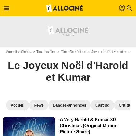
profil
menu
search
Accueil
Cinéma
Tous les films
Films Comédie
Le Joyeux Noël d'Harold et Kumar
Le Joyeux Noël d'Harold
et Kumar
Accueil
News
Bandes-annonces
Casting
Critiques
A Very Harold & Kumar 3D
Christmas (Original Motion
Picture Score)