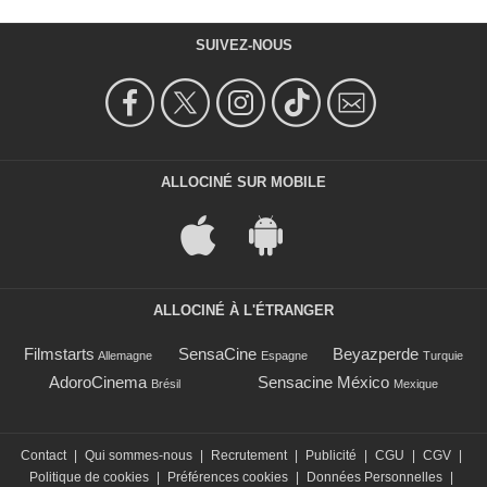
SUIVEZ-NOUS
ALLOCINÉ SUR MOBILE
ALLOCINÉ À L'ÉTRANGER
Filmstarts
SensaCine
Beyazperde
Allemagne
Espagne
Turquie
AdoroCinema
Sensacine México
Brésil
Mexique
Contact
|
Qui sommes-nous
|
Recrutement
|
Publicité
|
CGU
|
CGV
|
Politique de cookies
|
Préférences cookies
|
Données Personnelles
|