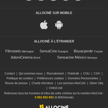
ALLOCINÉ SUR MOBILE
ALLOCINÉ À L'ÉTRANGER
Filmstarts
SensaCine
Beyazperde
Allemagne
Espagne
Turquie
AdoroCinema
Sensacine México
Brésil
Mexique
Contact
|
Qui sommes-nous
|
Recrutement
|
Publicité
|
CGU
|
CGV
|
Politique de cookies
|
Préférences cookies
|
Données Personnelles
|
Revue de presse
|
Charte d'écriture
|
Les services AlloCiné
|
Gérer Utiq
|
©AlloCiné
Retrouvez tous les horaires et infos de votre cinéma sur le numéro AlloCiné :
0 892 892 892
(0,90€/minute)