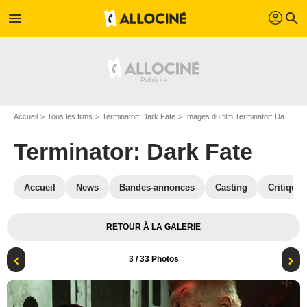
profil
menu
search
Accueil
Tous les films
Terminator: Dark Fate
Images du film Terminator: Dark Fate
Terminator: Dark Fate
Accueil
News
Bandes-annonces
Casting
Critiques
RETOUR À LA GALERIE
3
/ 33 Photos