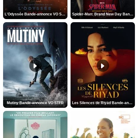
L'Odyssée Bande-annonce VO STFR
Spider-Man: Brand New Day Bande-annonce VO STFR
Mutiny Bande-annonce VO STFR
Les Silences de Riyad Bande-annonce VO STFR