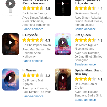
J’écris ton nom
L'Âge de Fer
4,5
4,4
De Antonin Baudry
De Antonin Baudry
Avec Simon Abkarian,
Avec Simon Abkarian,
Niels Schneider,
Simon Russell Beale,
Anamaria Vartolomei
Florian Lesieur
Bande-annonce
Bande-annonce
L'Odyssée
Jim Queen
4,3
4,3
De Christopher Nolan
De Marco Nguyen,
Nicolas Athane
Avec Matt Damon, Tom
Holland, Anne
Avec Alex Ramires,
Hathaway
Jérémy Gillet, Shirley
Souagnon
Bande-annonce
Bande-annonce
In Waves
Spider-Man: Brand
New Day
4,2
4,1
De Phuong Mai
Nguyen
De Destin Daniel
Cretton
Avec Lyna Khoudri,
Paul Kircher, Rio Vega
Avec Tom Holland,
Zendaya, Sadie Sink
Bande-annonce
Bande-annonce