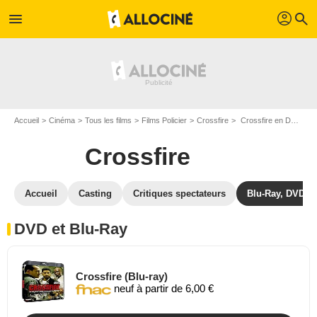
profil
menu
search
Accueil
Cinéma
Tous les films
Films Policier
Crossfire
Crossfire en DVD Blu Ray
Crossfire
Accueil
Casting
Critiques spectateurs
Blu-Ray, DVD
DVD et Blu-Ray
Crossfire (Blu-ray)
neuf à partir de 6,00 €