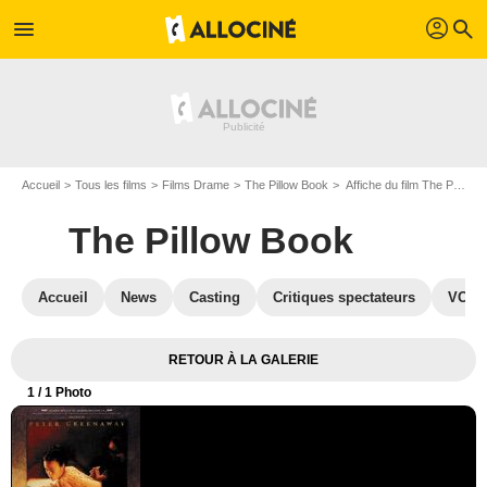
profil
menu
search
Accueil
Tous les films
Films Drame
The Pillow Book
Affiche du film The Pillow Book - Photo 1
The Pillow Book
Accueil
News
Casting
Critiques spectateurs
VOD
RETOUR À LA GALERIE
1
/ 1 Photo