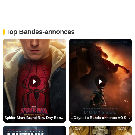
Top Bandes-annonces
Spider-Man: Brand New Day Bande-annonce VO STFR
L'Odyssée Bande-annonce VO STFR