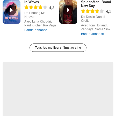
In Waves
Spider-Man: Brand
New Day
4,2
4,1
De Phuong Mai
Nguyen
De Destin Daniel
Cretton
Avec Lyna Khoudri,
Paul Kircher, Rio Vega
Avec Tom Holland,
Zendaya, Sadie Sink
Bande-annonce
Bande-annonce
Tous les meilleurs films au ciné