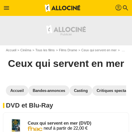
profil
menu
search
Accueil
Cinéma
Tous les films
Films Drame
Ceux qui servent en mer
Ceux qui servent en mer en DVD Blu Ray
Ceux qui servent en mer
Accueil
Bandes-annonces
Casting
Critiques spectateu
DVD et Blu-Ray
Ceux qui servent en mer (DVD)
neuf à partir de 22,00 €