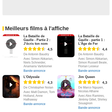
Meilleurs films à l'affiche
La Bataille de
La Bataille de
Gaulle - Partie 2 :
Gaulle - partie 1 :
J’écris ton nom
L'Âge de Fer
4,5
4,4
De Antonin Baudry
De Antonin Baudry
Avec Simon Abkarian,
Avec Simon Abkarian,
Niels Schneider,
Simon Russell Beale,
Anamaria Vartolomei
Florian Lesieur
Bande-annonce
Bande-annonce
L'Odyssée
Jim Queen
4,3
4,3
De Christopher Nolan
De Marco Nguyen,
Nicolas Athane
Avec Matt Damon, Tom
Holland, Anne
Avec Alex Ramires,
Hathaway
Jérémy Gillet, Shirley
Souagnon
Bande-annonce
Bande-annonce