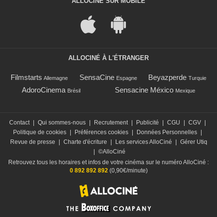
ALLOCINÉ SUR MOBILE
ALLOCINÉ À L'ÉTRANGER
Filmstarts
SensaCine
Beyazperde
Allemagne
Espagne
Turquie
AdoroCinema
Sensacine México
Brésil
Mexique
Contact
|
Qui sommes-nous
|
Recrutement
|
Publicité
|
CGU
|
CGV
|
Politique de cookies
|
Préférences cookies
|
Données Personnelles
|
Revue de presse
|
Charte d'écriture
|
Les services AlloCiné
|
Gérer Utiq
|
©AlloCiné
Retrouvez tous les horaires et infos de votre cinéma sur le numéro AlloCiné :
0 892 892 892
(0,90€/minute)