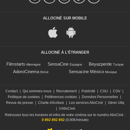
ALLOCINÉ SUR MOBILE
ALLOCINÉ À L'ÉTRANGER
Filmstarts
SensaCine
Beyazperde
Allemagne
Espagne
Turquie
AdoroCinema
Sensacine México
Brésil
Mexique
Contact
|
Qui sommes-nous
|
Recrutement
|
Publicité
|
CGU
|
CGV
|
Politique de cookies
|
Préférences cookies
|
Données Personnelles
|
Revue de presse
|
Charte d'écriture
|
Les services AlloCiné
|
Gérer Utiq
|
©AlloCiné
Retrouvez tous les horaires et infos de votre cinéma sur le numéro AlloCiné :
0 892 892 892
(0,90€/minute)