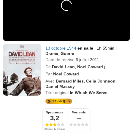
13 octobre 1944
en salle
|
1h 55min
|
Drame
,
Guerre
Date de reprise
6 juillet 2011
De
David Lean
,
Noel Coward
|
Par
Noel Coward
Avec
Bernard Miles
,
Celia Johnson
,
Daniel Massey
Titre original
In Which We Serve
Spectateurs
Mes amis
3,2
--
30 notes, 12 critiques