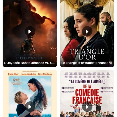
L'Odyssée Bande-annonce VO STFR
Le Triangle d'or Bande-annonce VF