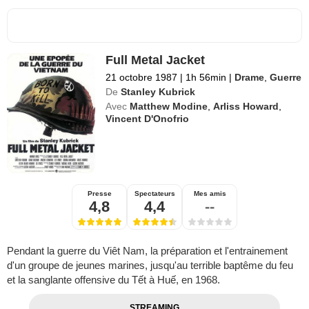
Full Metal Jacket
21 octobre 1987
|
1h 56min
|
Drame
,
Guerre
De
Stanley Kubrick
Avec
Matthew Modine
,
Arliss Howard
,
Vincent D'Onofrio
Presse
Spectateurs
Mes amis
4,8
4,4
--
Pendant la guerre du Viêt Nam, la préparation et l'entrainement
d'un groupe de jeunes marines, jusqu'au terrible baptême du feu
et la sanglante offensive du Tết à Huế, en 1968.
STREAMING