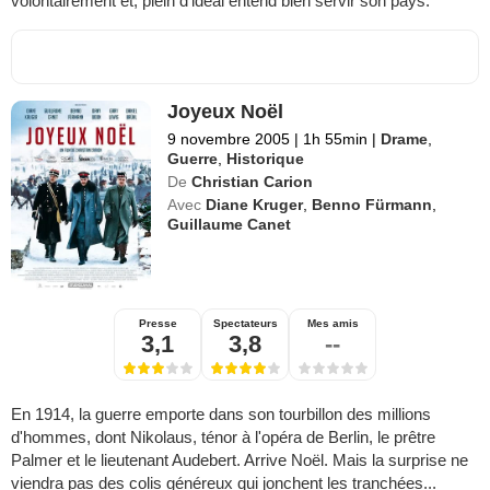
volontairement et, plein d'idéal entend bien servir son pays.
Joyeux Noël
9 novembre 2005
|
1h 55min
|
Drame
,
Guerre
,
Historique
De
Christian Carion
Avec
Diane Kruger
,
Benno Fürmann
,
Guillaume Canet
Presse
Spectateurs
Mes amis
3,1
3,8
--
En 1914, la guerre emporte dans son tourbillon des millions
d'hommes, dont Nikolaus, ténor à l'opéra de Berlin, le prêtre
Palmer et le lieutenant Audebert. Arrive Noël. Mais la surprise ne
viendra pas des colis généreux qui jonchent les tranchées...