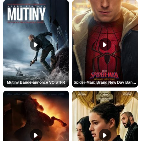
Mutiny Bande-annonce VO STFR
Spider-Man: Brand New Day Bande-annonce VO STFR