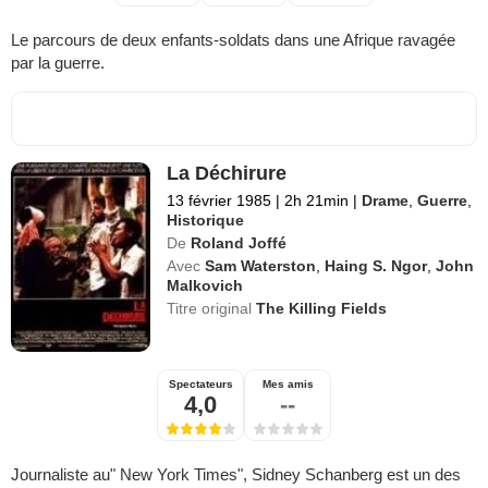
Le parcours de deux enfants-soldats dans une Afrique ravagée
par la guerre.
La Déchirure
13 février 1985
|
2h 21min
|
Drame
,
Guerre
,
Historique
De
Roland Joffé
Avec
Sam Waterston
,
Haing S. Ngor
,
John
Malkovich
Titre original
The Killing Fields
Spectateurs
Mes amis
4,0
--
Journaliste au" New York Times", Sidney Schanberg est un des