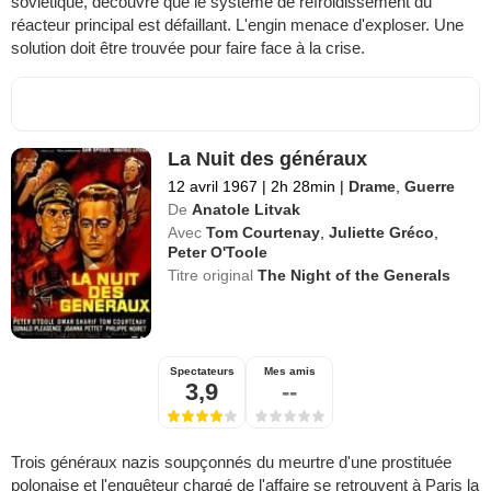
soviétique, découvre que le système de refroidissement du
réacteur principal est défaillant. L'engin menace d'exploser. Une
solution doit être trouvée pour faire face à la crise.
La Nuit des généraux
12 avril 1967
|
2h 28min
|
Drame
,
Guerre
De
Anatole Litvak
Avec
Tom Courtenay
,
Juliette Gréco
,
Peter O'Toole
Titre original
The Night of the Generals
Spectateurs
Mes amis
3,9
--
Trois généraux nazis soupçonnés du meurtre d'une prostituée
polonaise et l'enquêteur chargé de l'affaire se retrouvent à Paris la