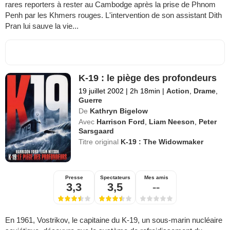
rares reporters à rester au Cambodge après la prise de Phnom
Penh par les Khmers rouges. L'intervention de son assistant Dith
Pran lui sauve la vie...
K-19 : le piège des profondeurs
19 juillet 2002
|
2h 18min
|
Action
,
Drame
,
Guerre
De
Kathryn Bigelow
Avec
Harrison Ford
,
Liam Neeson
,
Peter
Sarsgaard
Titre original
K-19 : The Widowmaker
Presse
Spectateurs
Mes amis
3,3
3,5
--
En 1961, Vostrikov, le capitaine du K-19, un sous-marin nucléaire