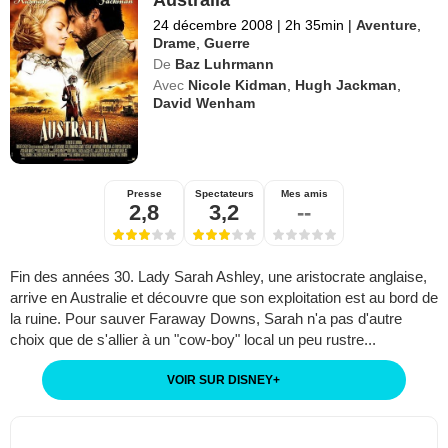
24 décembre 2008
|
2h 35min
|
Aventure
,
Drame
,
Guerre
De
Baz Luhrmann
Avec
Nicole Kidman
,
Hugh Jackman
,
David Wenham
Presse
Spectateurs
Mes amis
2,8
3,2
--
Fin des années 30. Lady Sarah Ashley, une aristocrate anglaise,
arrive en Australie et découvre que son exploitation est au bord de
la ruine. Pour sauver Faraway Downs, Sarah n'a pas d'autre
choix que de s'allier à un "cow-boy" local un peu rustre...
VOIR SUR DISNEY
+