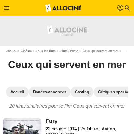
profil
menu
search
Accueil
Cinéma
Tous les films
Films Drame
Ceux qui servent en mer
Les films similaires à "Ceux qui servent en mer"
Ceux qui servent en mer
Accueil
Bandes-annonces
Casting
Critiques spectateu
20 films similaires pour le film Ceux qui servent en mer
Fury
22 octobre 2014
|
2h 14min
|
Action
,