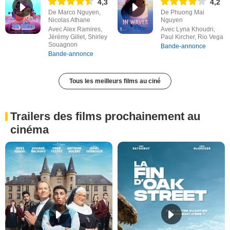
4,3
4,2
De Marco Nguyen,
De Phuong Mai
Nicolas Athane
Nguyen
Avec Alex Ramires,
Avec Lyna Khoudri,
Jérémy Gillet, Shirley
Paul Kircher, Rio Vega
Souagnon
Bande-annonce
Bande-annonce
Tous les meilleurs films au ciné
Trailers des films prochainement au
cinéma