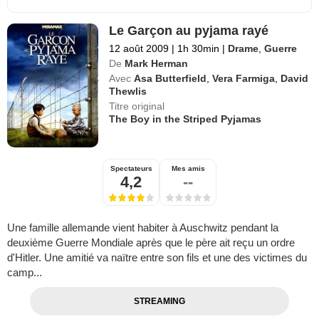
Le Garçon au pyjama rayé
12 août 2009
|
1h 30min
|
Drame
,
Guerre
De
Mark Herman
Avec
Asa Butterfield
,
Vera Farmiga
,
David
Thewlis
Titre original
The Boy in the Striped Pyjamas
Spectateurs
Mes amis
4,2
--
Une famille allemande vient habiter à Auschwitz pendant la
deuxième Guerre Mondiale après que le père ait reçu un ordre
d'Hitler. Une amitié va naïtre entre son fils et une des victimes du
camp...
STREAMING