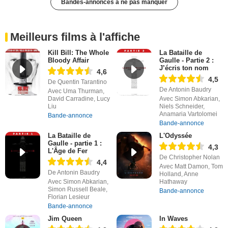
Bandes-annonces à ne pas manquer
Meilleurs films à l'affiche
Kill Bill: The Whole
La Bataille de
Bloody Affair
Gaulle - Partie 2 :
J’écris ton nom
4,6
4,5
De Quentin Tarantino
De Antonin Baudry
Avec Uma Thurman,
David Carradine, Lucy
Avec Simon Abkarian,
Liu
Niels Schneider,
Anamaria Vartolomei
Bande-annonce
Bande-annonce
La Bataille de
L'Odyssée
Gaulle - partie 1 :
4,3
L'Âge de Fer
De Christopher Nolan
4,4
Avec Matt Damon, Tom
De Antonin Baudry
Holland, Anne
Avec Simon Abkarian,
Hathaway
Simon Russell Beale,
Bande-annonce
Florian Lesieur
Bande-annonce
Jim Queen
In Waves