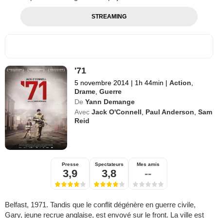
STREAMING
'71
5 novembre 2014
|
1h 44min
|
Action
,
Drame
,
Guerre
De
Yann Demange
Avec
Jack O'Connell
,
Paul Anderson
,
Sam
Reid
Presse
Spectateurs
Mes amis
3,9
3,8
--
Belfast, 1971. Tandis que le conflit dégénère en guerre civile,
Gary, jeune recrue anglaise, est envoyé sur le front. La ville est