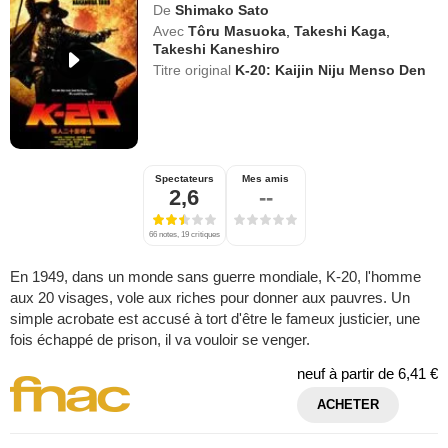
De
Shimako Sato
Avec
Tôru Masuoka
,
Takeshi Kaga
,
Takeshi Kaneshiro
Titre original
K-20: Kaijin Niju Menso Den
Spectateurs
Mes amis
2,6
--
66 notes, 19 critiques
En 1949, dans un monde sans guerre mondiale, K-20, l'homme
aux 20 visages, vole aux riches pour donner aux pauvres. Un
simple acrobate est accusé à tort d'être le fameux justicier, une
fois échappé de prison, il va vouloir se venger.
neuf à partir de
6,41 €
ACHETER