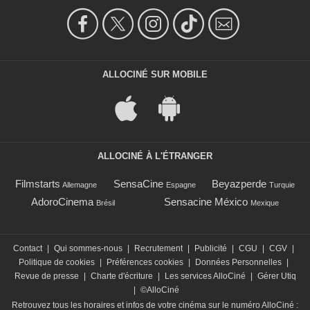
ALLOCINÉ SUR MOBILE
ALLOCINÉ À L'ÉTRANGER
Filmstarts
SensaCine
Beyazperde
Allemagne
Espagne
Turquie
AdoroCinema
Sensacine México
Brésil
Mexique
Contact
|
Qui sommes-nous
|
Recrutement
|
Publicité
|
CGU
|
CGV
|
Politique de cookies
|
Préférences cookies
|
Données Personnelles
|
Revue de presse
|
Charte d'écriture
|
Les services AlloCiné
|
Gérer Utiq
|
©AlloCiné
Retrouvez tous les horaires et infos de votre cinéma sur le numéro AlloCiné :