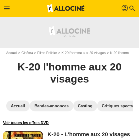
profil
menu
search
Accueil
Cinéma
Films Policier
K-20 l'homme aux 20 visages
K-20 l'homme aux 20 visages en Blu Ray
K-20 l'homme aux 20
visages
Accueil
Bandes-annonces
Casting
Critiques spectateu
Voir toutes les offres DVD
K-20 - L'homme aux 20 visages