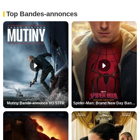
Top Bandes-annonces
Mutiny Bande-annonce VO STFR
Spider-Man: Brand New Day Bande-annonce VO STFR