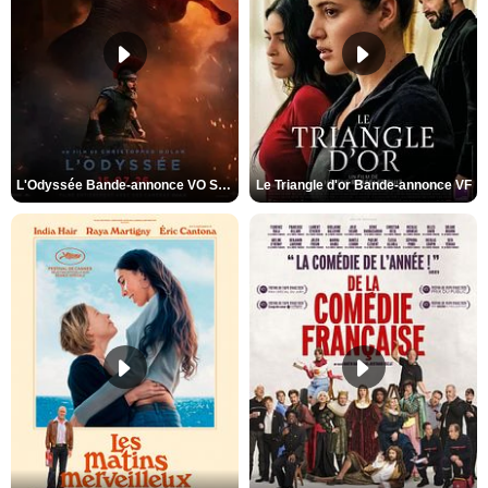
L'Odyssée Bande-annonce VO STFR
Le Triangle d'or Bande-annonce VF